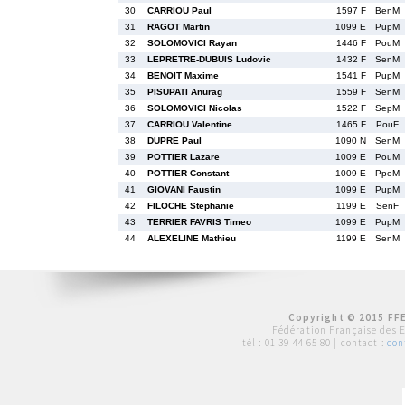
30
CARRIOU Paul
1597 F
BenM
31
RAGOT Martin
1099 E
PupM
32
SOLOMOVICI Rayan
1446 F
PouM
33
LEPRETRE-DUBUIS Ludovic
1432 F
SenM
34
BENOIT Maxime
1541 F
PupM
35
PISUPATI Anurag
1559 F
SenM
36
SOLOMOVICI Nicolas
1522 F
SepM
37
CARRIOU Valentine
1465 F
PouF
38
DUPRE Paul
1090 N
SenM
39
POTTIER Lazare
1009 E
PouM
40
POTTIER Constant
1009 E
PpoM
41
GIOVANI Faustin
1099 E
PupM
42
FILOCHE Stephanie
1199 E
SenF
43
TERRIER FAVRIS Timeo
1099 E
PupM
44
ALEXELINE Mathieu
1199 E
SenM
Copyright © 2015 FFE
Fédération Française des 
tél :
01 39 44 65 80
| contact :
con