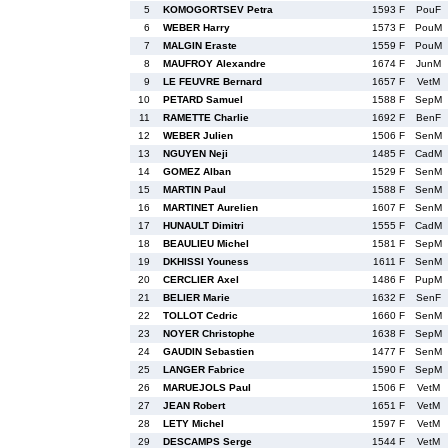
5
KOMOGORTSEV Petra
1593 F
PouF
6
WEBER Harry
1573 F
PouM
7
MALGIN Eraste
1559 F
PouM
8
MAUFROY Alexandre
1674 F
JunM
9
LE FEUVRE Bernard
1657 F
VetM
10
PETARD Samuel
1588 F
SepM
11
RAMETTE Charlie
1692 F
BenF
12
WEBER Julien
1506 F
SenM
13
NGUYEN Neji
1485 F
CadM
14
GOMEZ Alban
1529 F
SenM
15
MARTIN Paul
1588 F
SenM
16
MARTINET Aurelien
1607 F
SenM
17
HUNAULT Dimitri
1555 F
CadM
18
BEAULIEU Michel
1581 F
SepM
19
DKHISSI Youness
1611 F
SenM
20
CERCLIER Axel
1486 F
PupM
21
BELIER Marie
1632 F
SenF
22
TOLLOT Cedric
1660 F
SenM
23
NOYER Christophe
1638 F
SepM
24
GAUDIN Sebastien
1477 F
SenM
25
LANGER Fabrice
1590 F
SepM
26
MARUEJOLS Paul
1506 F
VetM
27
JEAN Robert
1651 F
VetM
28
LETY Michel
1597 F
VetM
29
DESCAMPS Serge
1544 F
VetM