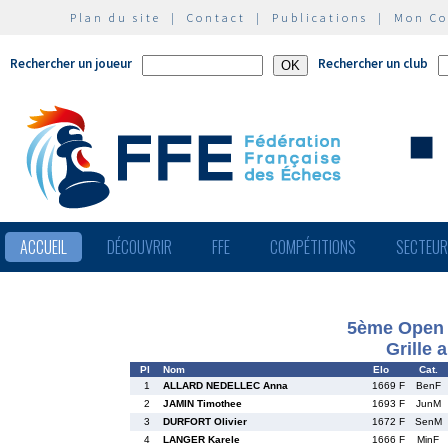
Plan du site
|
Contact
|
Publications
|
Mon C
Rechercher un joueur
Rechercher un club
ACCUEIL
DÉCOUVRIR
FFE
COMPÉTITIONS
SECTEU
5ème Open I
Grille 
Pl
Nom
Elo
Cat.
1
ALLARD NEDELLEC Anna
1669 F
BenF
2
JAMIN Timothee
1693 F
JunM
3
DURFORT Olivier
1672 F
SenM
4
LANGER Karele
1666 F
MinF