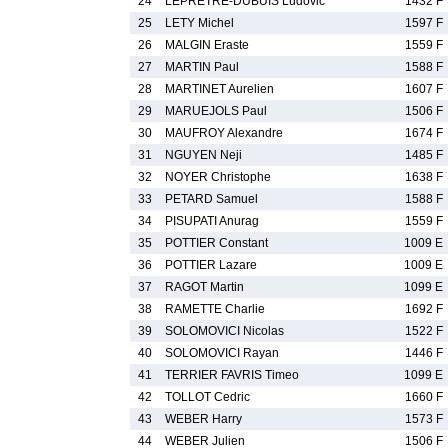
24
LEPRETRE-DUBUIS Ludovic
1432 F
25
LETY Michel
1597 F
26
MALGIN Eraste
1559 F
27
MARTIN Paul
1588 F
28
MARTINET Aurelien
1607 F
29
MARUEJOLS Paul
1506 F
30
MAUFROY Alexandre
1674 F
31
NGUYEN Neji
1485 F
32
NOYER Christophe
1638 F
33
PETARD Samuel
1588 F
34
PISUPATI Anurag
1559 F
35
POTTIER Constant
1009 E
36
POTTIER Lazare
1009 E
37
RAGOT Martin
1099 E
38
RAMETTE Charlie
1692 F
39
SOLOMOVICI Nicolas
1522 F
40
SOLOMOVICI Rayan
1446 F
41
TERRIER FAVRIS Timeo
1099 E
42
TOLLOT Cedric
1660 F
43
WEBER Harry
1573 F
44
WEBER Julien
1506 F