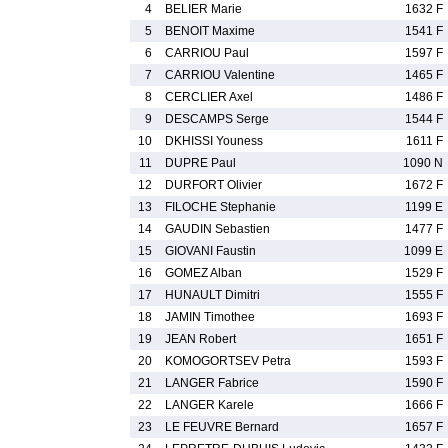
4
BELIER Marie
1632 F
5
BENOIT Maxime
1541 F
6
CARRIOU Paul
1597 F
7
CARRIOU Valentine
1465 F
8
CERCLIER Axel
1486 F
9
DESCAMPS Serge
1544 F
10
DKHISSI Youness
1611 F
11
DUPRE Paul
1090 N
12
DURFORT Olivier
1672 F
13
FILOCHE Stephanie
1199 E
14
GAUDIN Sebastien
1477 F
15
GIOVANI Faustin
1099 E
16
GOMEZ Alban
1529 F
17
HUNAULT Dimitri
1555 F
18
JAMIN Timothee
1693 F
19
JEAN Robert
1651 F
20
KOMOGORTSEV Petra
1593 F
21
LANGER Fabrice
1590 F
22
LANGER Karele
1666 F
23
LE FEUVRE Bernard
1657 F