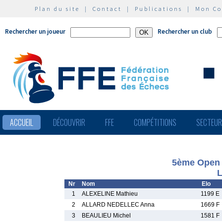
Plan du site
|
Contact
|
Publications
|
Mon C
Rechercher un joueur
Rechercher un club
ACCUEIL
DÉCOUVRIR
FFE
COMPÉTITIONS
SECTEU
5ème Open I
L
Nr
Nom
Elo
1
ALEXELINE Mathieu
1199 E
2
ALLARD NEDELLEC Anna
1669 F
3
BEAULIEU Michel
1581 F