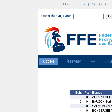
Plan du site
|
Contact
Rechercher un joueur
ACCUEIL
DÉCOUVRIR
FFE
COM
Ech.
Pts
Blancs
1
0
ALLARD NEDE
2
0
BAUZON Bert
3
0
SALMON Vivi
4
0
BONSERGENT