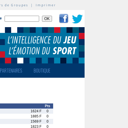
rs de Groupes
|
Imprimer
te
PARTENAIRES
BOUTIQUE
Pts
1624 F
0
1885 F
0
1569 F
0
1823 F
0