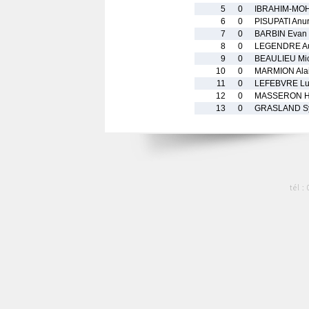
5
0
IBRAHIM-MO
6
0
PISUPATI Anu
7
0
BARBIN Evan
8
0
LEGENDRE Au
9
0
BEAULIEU Mi
10
0
MARMION Ala
11
0
LEFEBVRE Lu
12
0
MASSERON H
13
0
GRASLAND Sy
tél :