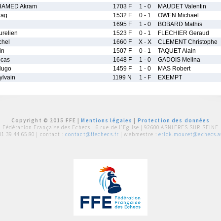
HAMED Akram
1703 F
1 - 0
MAUDET Valentin
rag
1532 F
0 - 1
OWEN Michael
1695 F
1 - 0
BOBARD Mathis
relien
1523 F
0 - 1
FLECHIER Geraud
chel
1660 F
X - X
CLEMENT Christophe
in
1507 F
0 - 1
TAQUET Alain
cas
1648 F
1 - 0
GADOIS Melina
ugo
1459 F
1 - 0
MAS Robert
lvain
1199 N
1 - F
EXEMPT
Copyright © 2015 FFE |
Mentions légales
|
Protection des données
Fédération Française des Echecs |
6 rue de l'Eglise | 92600 ASNIERES SUR SEINE
01 39 44 65 80
| contact :
contact@ffechecs.fr
| webmestre :
erick.mouret@echecs.as