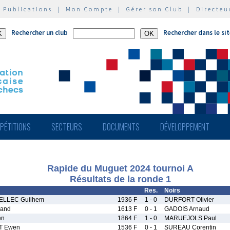
|
Publications
|
Mon Compte
|
Gérer son Club
|
Directeu
Rechercher un club
Rechercher dans le si
PÉTITIONS
SECTEURS
DOCUMENTS
DÉVELOPPEMENT
Rapide du Muguet 2024 tournoi A
Résultats de la ronde 1
Res.
Noirs
LLEC Guilhem
1936 F
1 - 0
DURFORT Olivier
rand
1613 F
0 - 1
GADOIS Arnaud
en
1864 F
1 - 0
MARUEJOLS Paul
 Ewen
1536 F
0 - 1
SUREAU Corentin