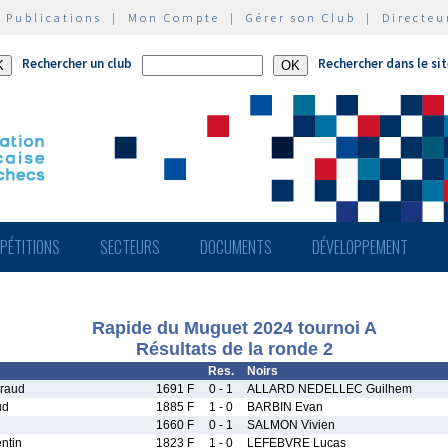
|
Publications
|
Mon Compte
|
Gérer son Club
|
Directeu
Rechercher un club
Rechercher dans le si
PÉTITIONS
SECTEURS
DOCUMENTS
DÉVELOPPEMENT
Rapide du Muguet 2024 tournoi A
Résultats de la ronde 2
Res.
Noirs
raud
1691 F
0 - 1
ALLARD NEDELLEC Guilhem
ud
1885 F
1 - 0
BARBIN Evan
1660 F
0 - 1
SALMON Vivien
ntin
1823 F
1 - 0
LEFEBVRE Lucas