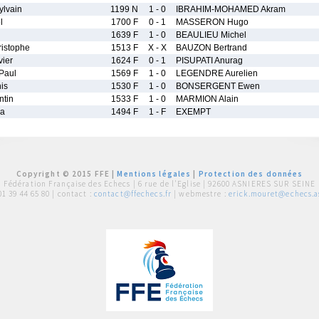
lvain
1199 N
1 - 0
IBRAHIM-MOHAMED Akram
l
1700 F
0 - 1
MASSERON Hugo
1639 F
1 - 0
BEAULIEU Michel
istophe
1513 F
X - X
BAUZON Bertrand
ier
1624 F
0 - 1
PISUPATI Anurag
Paul
1569 F
1 - 0
LEGENDRE Aurelien
is
1530 F
1 - 0
BONSERGENT Ewen
tin
1533 F
1 - 0
MARMION Alain
na
1494 F
1 - F
EXEMPT
Copyright © 2015 FFE |
Mentions légales
|
Protection des données
Fédération Française des Echecs |
6 rue de l'Eglise | 92600 ASNIERES SUR SEINE
01 39 44 65 80
| contact :
contact@ffechecs.fr
| webmestre :
erick.mouret@echecs.as