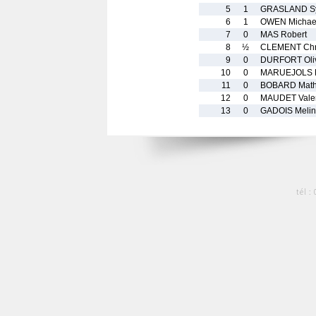
5
1
GRASLAND Sy
6
1
OWEN Michae
7
0
MAS Robert
8
½
CLEMENT Chr
9
0
DURFORT Oliv
10
0
MARUEJOLS 
11
0
BOBARD Math
12
0
MAUDET Valen
13
0
GADOIS Meli
tél :