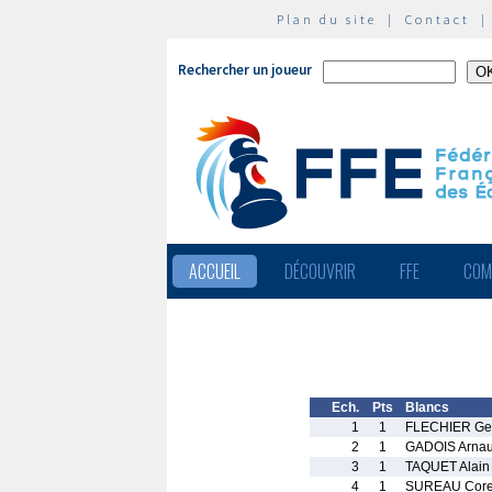
Plan du site
|
Contact
Rechercher un joueur
ACCUEIL
DÉCOUVRIR
FFE
COM
Ech.
Pts
Blancs
1
1
FLECHIER Ge
2
1
GADOIS Arna
3
1
TAQUET Alain
4
1
SUREAU Core