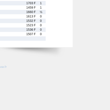
1703 F
1
1459 F
1
1660 F
½
1613 F
0
1532 F
0
1523 F
0
1536 F
0
1507 F
0
so.fr