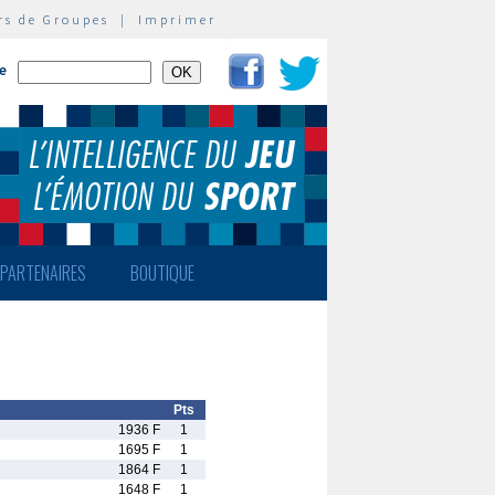
rs de Groupes
|
Imprimer
te
PARTENAIRES
BOUTIQUE
Pts
1936 F
1
1695 F
1
1864 F
1
1648 F
1