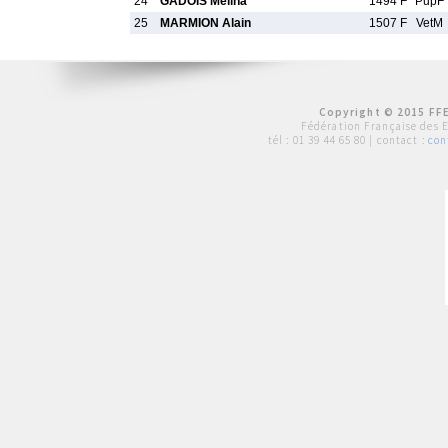
24
GADOIS Melina
1494 F
PupF
25
MARMION Alain
1507 F
VetM
Copyright © 2015 FFE
Fédération Française des 
tél :
01 39 44 65 80
| contact :
con