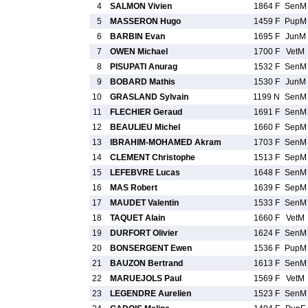
4
SALMON Vivien
1864 F
SenM
5
MASSERON Hugo
1459 F
PupM
6
BARBIN Evan
1695 F
JunM
7
OWEN Michael
1700 F
VetM
8
PISUPATI Anurag
1532 F
SenM
9
BOBARD Mathis
1530 F
JunM
10
GRASLAND Sylvain
1199 N
SenM
11
FLECHIER Geraud
1691 F
SenM
12
BEAULIEU Michel
1660 F
SepM
13
IBRAHIM-MOHAMED Akram
1703 F
SenM
14
CLEMENT Christophe
1513 F
SepM
15
LEFEBVRE Lucas
1648 F
SenM
16
MAS Robert
1639 F
SepM
17
MAUDET Valentin
1533 F
SenM
18
TAQUET Alain
1660 F
VetM
19
DURFORT Olivier
1624 F
SenM
20
BONSERGENT Ewen
1536 F
PupM
21
BAUZON Bertrand
1613 F
SenM
22
MARUEJOLS Paul
1569 F
VetM
23
LEGENDRE Aurelien
1523 F
SenM