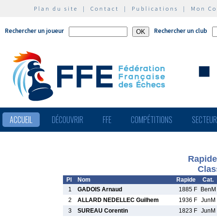
Plan du site
|
Contact
|
Publications
|
Mon C
Rechercher un joueur
Rechercher un club
ACCUEIL
DÉCOUVRIR
FFE
COMPÉTITIONS
SECTEU
Rapide
Clas
Pl
Nom
Rapide
Cat.
1
GADOIS Arnaud
1885 F
BenM
2
ALLARD NEDELLEC Guilhem
1936 F
JunM
3
SUREAU Corentin
1823 F
JunM