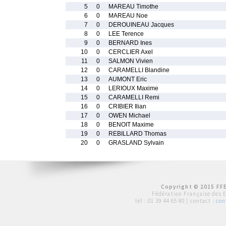
5
0
MAREAU Timothe
6
0
MAREAU Noe
7
0
DEROUINEAU Jacques
8
0
LEE Terence
9
0
BERNARD Ines
10
0
CERCLIER Axel
11
0
SALMON Vivien
12
0
CARAMELLI Blandine
13
0
AUMONT Eric
14
0
LERIOUX Maxime
15
0
CARAMELLI Remi
16
0
CRIBIER Ilian
17
0
OWEN Michael
18
0
BENOIT Maxime
19
0
REBILLARD Thomas
20
0
GRASLAND Sylvain
Copyright © 2015 FFE
Fédération Française des 
tél :
01 39 44 65 80
| contact :
con