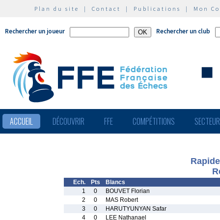
Plan du site
|
Contact
|
Publications
|
Mon C
Rechercher un joueur
Rechercher un club
ACCUEIL
DÉCOUVRIR
FFE
COMPÉTITIONS
SECTEU
Rapide
R
Ech.
Pts
Blancs
1
0
BOUVET Florian
2
0
MAS Robert
3
0
HARUTYUNYAN Safar
4
0
LEE Nathanael