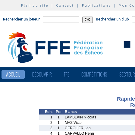
Plan du site
|
Contact
|
Publications
|
Mon C
Rechercher un joueur
Rechercher un club
ACCUEIL
DÉCOUVRIR
FFE
COMPÉTITIONS
SECTEU
Rapide
R
Ech.
Pts
Blancs
1
1
LAMBLAIN Nicolas
2
1
MAS Victor
3
1
CERCLIER Leo
4
1
CARVALLO Henri