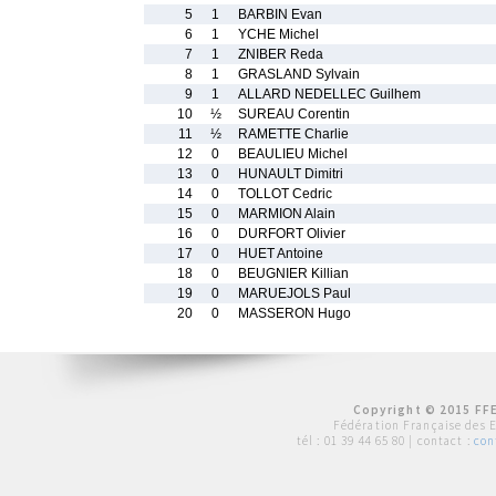
5
1
BARBIN Evan
6
1
YCHE Michel
7
1
ZNIBER Reda
8
1
GRASLAND Sylvain
9
1
ALLARD NEDELLEC Guilhem
10
½
SUREAU Corentin
11
½
RAMETTE Charlie
12
0
BEAULIEU Michel
13
0
HUNAULT Dimitri
14
0
TOLLOT Cedric
15
0
MARMION Alain
16
0
DURFORT Olivier
17
0
HUET Antoine
18
0
BEUGNIER Killian
19
0
MARUEJOLS Paul
20
0
MASSERON Hugo
Copyright © 2015 FFE
Fédération Française des 
tél :
01 39 44 65 80
| contact :
con