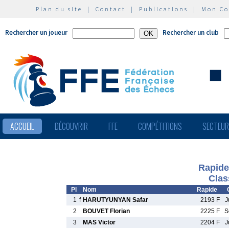
Plan du site
|
Contact
|
Publications
|
Mon C
Rechercher un joueur
Rechercher un club
ACCUEIL
DÉCOUVRIR
FFE
COMPÉTITIONS
SECTEU
Rapide
Clas
Pl
Nom
Rapide
1
f
HARUTYUNYAN Safar
2193 F
J
2
BOUVET Florian
2225 F
S
3
MAS Victor
2204 F
J