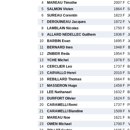
4
MAREAU Timothe
2007 F
C
5
SALMON Vivien
1864 F
S
6
SUREAU Corentin
1823 F
J
7
DEROUINEAU Jacques
1972 F
8
LAMBLAIN Nicolas
1750 F
S
9
ALLARD NEDELLEC Guilhem
1936 F
J
10
BARBIN Evan
1695 F
J
11
BERNARD Ines
1948 F
B
12
ZNIBER Reda
1954 F
S
13
YCHE Michel
1978 F
S
14
CERCLIER Leo
1737 F
B
15
CARVALLO Henri
2010 F
S
16
REBILLARD Thomas
1664 F
M
17
MASSERON Hugo
1459 F
P
18
LEE Nathanael
1632 F
B
19
DURFORT Olivier
1624 F
S
20
CARAMELLI Remi
1737 F
P
21
CARAMELLI Blandine
1509 F
22
MAREAU Noe
1621 F
M
23
OWEN Michael
1700 F