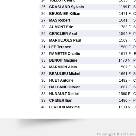
24
TOLLOT Cedric
1635 F
S
25
GRASLAND Sylvain
1199 E
S
26
BEUGNIER Killian
1471 F
C
27
MAS Robert
1641 F
S
28
AUMONT Eric
1783 F
S
29
CERCLIER Axel
1564 F
P
30
MARUEJOLS Paul
1569 F
31
LEE Terence
1580 F
P
32
RAMETTE Charlie
1617 F
B
33
BENOIT Maxime
1470 N
P
34
MARMION Alain
1507 F
35
BEAULIEU Michel
1661 F
S
36
HUET Antoine
1492 F
C
37
HALGAND Olivier
1687 F
S
38
HUNAULT Dimitri
1560 E
C
39
CRIBIER Ilian
1480 F
P
40
LERIOUX Maxime
1500 N
J
Copyright © 2015 FFE