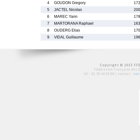
4
GOUDON Gregory
172
5
JACTEL Nicolas
200
6
MAREC Yann
178
7
MARTORANA Raphael
163
8
OUDERG Elias
170
9
VIDAL Guillaume
196
Copyright © 2015 FFE
Fédération Française des 
tél :
01 39 44 65 80
| contact :
con