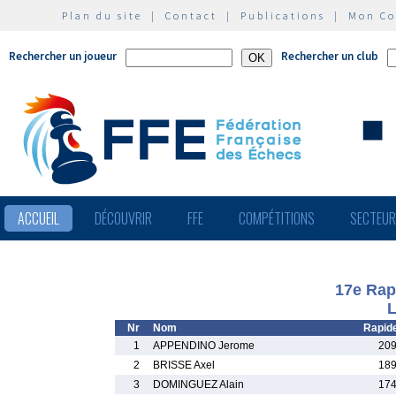
Plan du site
|
Contact
|
Publications
|
Mon C
Rechercher un joueur
Rechercher un club
ACCUEIL
DÉCOUVRIR
FFE
COMPÉTITIONS
SECTEU
17e Rap
L
Nr
Nom
Rapid
1
APPENDINO Jerome
209
2
BRISSE Axel
189
3
DOMINGUEZ Alain
174