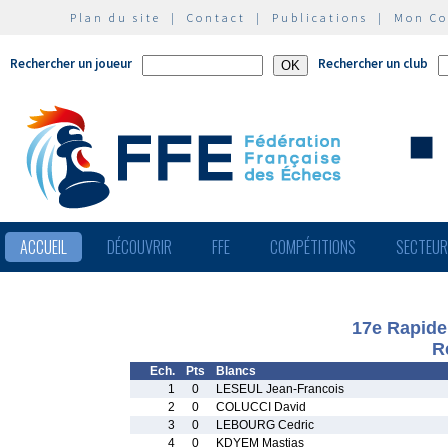
Plan du site
|
Contact
|
Publications
|
Mon C
Rechercher un joueur
Rechercher un club
ACCUEIL
DÉCOUVRIR
FFE
COMPÉTITIONS
SECTEU
17e Rapide
R
Ech.
Pts
Blancs
1
0
LESEUL Jean-Francois
2
0
COLUCCI David
3
0
LEBOURG Cedric
4
0
KDYEM Mastias