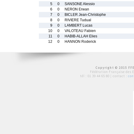
5
0
SANSONE Alessio
6
0
NERON Erwan
7
0
BICLER Jean-Christophe
8
0
RIVIERE Tudual
9
0
LAMBERT Lucas
10
0
VALOTEAU Fabien
11
0
HABIB-ALLAH Elies
12
0
HANNON Roderick
Copyright © 2015 FFE
Fédération Française des 
tél :
01 39 44 65 80
| contact :
con