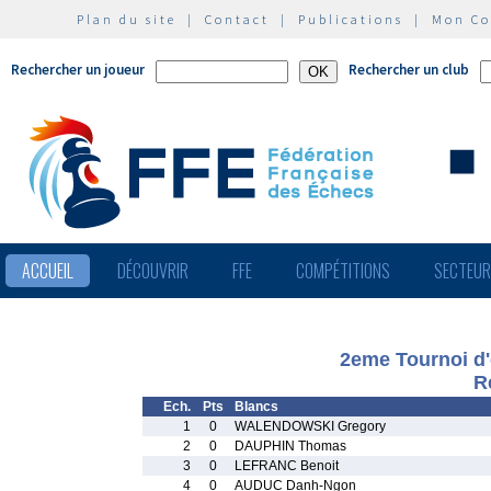
Plan du site
|
Contact
|
Publications
|
Mon C
Rechercher un joueur
Rechercher un club
ACCUEIL
DÉCOUVRIR
FFE
COMPÉTITIONS
SECTEU
2eme Tournoi d'
R
Ech.
Pts
Blancs
1
0
WALENDOWSKI Gregory
2
0
DAUPHIN Thomas
3
0
LEFRANC Benoit
4
0
AUDUC Danh-Ngon