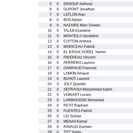
5
0
ERNOUF Anthony
6
0
DUPONT Jonathan
7
0
LEFLON Alan
8
0
BOS Adrien
9
0
NAZAIRE Marc Dowen
10
0
TALEB Ezzedine
11
0
MONTEILS Geraldine
12
0
COTTON Antoine
13
0
MORICEAU Patrick
14
0
EL BJOUK HOREL Yannis
15
0
FAVEREAU Vincent
16
0
FERRERO Laurent
17
0
GARRAUD Francois
18
0
LAMON Arnaud
19
0
BUHOT Laurent
20
0
JOLY Quentin
21
0
SEFRAOUI Mohammed Karim
22
0
VOINART Lucien
23
0
LARBIOUENE Mohamed
24
0
PETIT Raphael
25
0
FUENTES Patrick
26
0
LIU Sizhao
27
0
MENAA Kamal
28
0
RAVAUD Damien
29
0
TITT Saida