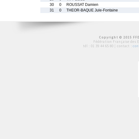
30
0
ROUSSAT Damien
31
0
THEOR-BAQUE Jule-Fontaine
Copyright © 2015 FFE
Fédération Française des 
tél :
01 39 44 65 80
| contact :
con