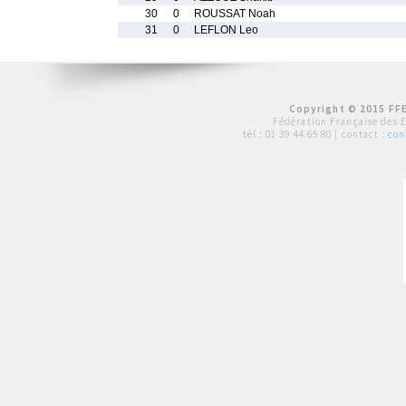
30
0
ROUSSAT Noah
31
0
LEFLON Leo
Copyright © 2015 FFE
Fédération Française des 
tél :
01 39 44 65 80
| contact :
con