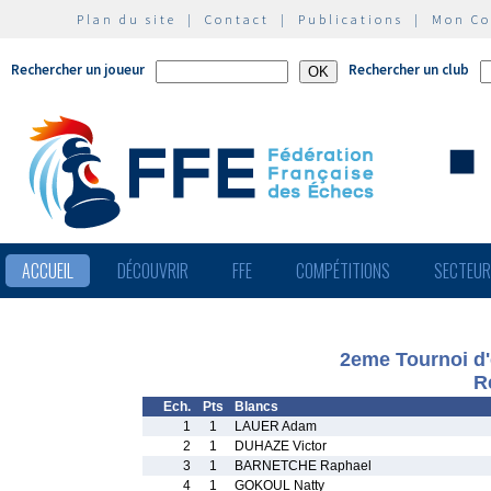
Plan du site
|
Contact
|
Publications
|
Mon C
Rechercher un joueur
Rechercher un club
ACCUEIL
DÉCOUVRIR
FFE
COMPÉTITIONS
SECTEU
2eme Tournoi d'
R
Ech.
Pts
Blancs
1
1
LAUER Adam
2
1
DUHAZE Victor
3
1
BARNETCHE Raphael
4
1
GOKOUL Natty