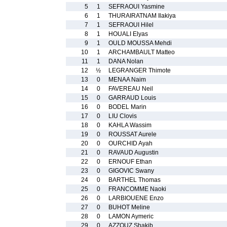
5
1
SEFRAOUI Yasmine
6
1
THURAIRATNAM Ilakiya
7
1
SEFRAOUI Hilel
8
1
HOUALI Elyas
9
1
OULD MOUSSA Mehdi
10
1
ARCHAMBAULT Matteo
11
1
DANA Nolan
12
½
LEGRANGER Thimote
13
0
MENAA Naim
14
0
FAVEREAU Neil
15
0
GARRAUD Louis
16
0
BODEL Marin
17
0
LIU Clovis
18
0
KAHLA Wassim
19
0
ROUSSAT Aurele
20
0
OURCHID Ayah
21
0
RAVAUD Augustin
22
0
ERNOUF Ethan
23
0
GIGOVIC Swany
24
0
BARTHEL Thomas
25
0
FRANCOMME Naoki
26
0
LARBIOUENE Enzo
27
0
BUHOT Meline
28
0
LAMON Aymeric
29
0
AZZOUZ Shakib