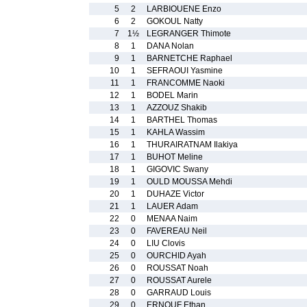
5
2
LARBIOUENE Enzo
6
2
GOKOUL Natty
7
1½
LEGRANGER Thimote
8
1
DANA Nolan
9
1
BARNETCHE Raphael
10
1
SEFRAOUI Yasmine
11
1
FRANCOMME Naoki
12
1
BODEL Marin
13
1
AZZOUZ Shakib
14
1
BARTHEL Thomas
15
1
KAHLA Wassim
16
1
THURAIRATNAM Ilakiya
17
1
BUHOT Meline
18
1
GIGOVIC Swany
19
1
OULD MOUSSA Mehdi
20
1
DUHAZE Victor
21
1
LAUER Adam
22
0
MENAA Naim
23
0
FAVEREAU Neil
24
0
LIU Clovis
25
0
OURCHID Ayah
26
0
ROUSSAT Noah
27
0
ROUSSAT Aurele
28
0
GARRAUD Louis
29
0
ERNOUF Ethan