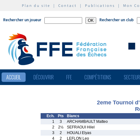
Plan du site
|
Contact
|
Publications
|
Mon C
Rechercher un joueur
Rechercher un club
ACCUEIL
DÉCOUVRIR
FFE
COMPÉTITIONS
SECTEU
2eme Tournoi d'
R
Ech.
Pts
Blancs
1
3
ARCHAMBAULT Matteo
2
2½
SEFRAOUI Hilel
3
2
HOUALI Elyas
4
2
LEFLON Leo