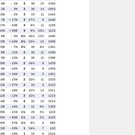
 4B
- 1N
3
38
15
1584
 1B
- 3N
3
36
14
1653
16B
- 2N
3
33
11
1444
 7B
+ 17N
3
27½
8
1448
57N
- 43B
3
9½
11
1185
 50N
= 58B
3
8½
10½
1123
 6B
- 5N
2½
36½
12½
1496
 15B
+ 24N
2½
33½
10
1508
20B
- 7N
2½
30
8½
1391
 8B
- 11N
2
36
11
1458
 5B
- 13N
2
36
11
1398
26B
- 16N
2
34½
9
1439
 9B
- 10N
2
34
9
1359
 19B
+ 34N
2
34
5
1451
 10B
- 15N
2
33½
11
1520
51B
+ 27N
2
33
3
1315
 17B
- 18N
2
32½
12
1521
 11B
- 12N
2
32½
9
1215
14B
- 9N
2
32
10
1514
13B
- 14N
2
31
6½
1305
35B
- 21N
1½
28
3½
1119
 45N
+ 60B
1½
14
2½
1025
59N
- 57B
1½
9½
4
885
 21B
- 20N
1
34½
7
410
 18B
- 19N
1
33
6
1024