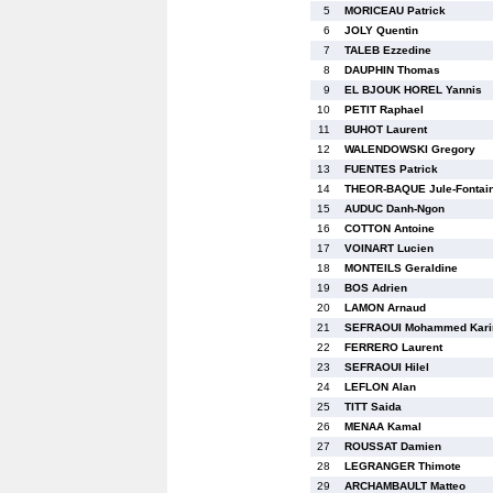
5
MORICEAU Patrick
6
JOLY Quentin
7
TALEB Ezzedine
8
DAUPHIN Thomas
9
EL BJOUK HOREL Yannis
10
PETIT Raphael
11
BUHOT Laurent
12
WALENDOWSKI Gregory
13
FUENTES Patrick
14
THEOR-BAQUE Jule-Fontai
15
AUDUC Danh-Ngon
16
COTTON Antoine
17
VOINART Lucien
18
MONTEILS Geraldine
19
BOS Adrien
20
LAMON Arnaud
21
SEFRAOUI Mohammed Kar
22
FERRERO Laurent
23
SEFRAOUI Hilel
24
LEFLON Alan
25
TITT Saida
26
MENAA Kamal
27
ROUSSAT Damien
28
LEGRANGER Thimote
29
ARCHAMBAULT Matteo