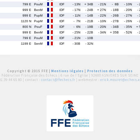
799 E
PouM
IDF
- 13N
+ 34B
- 21N
- 8B
- 10N
-
999 E
BenM
IDF
- 17N
- 24B
+ 27N
- 18B
- 20N
-
999 E
PupM
IDF
- 11N
- 14B
- 22N
- 26B
- 27N
-
1120 N
PupM
IDF
- 7N
- 21B
- 10N
- 27B
- 26N
-
800 N
PouF
IDF
- 6N
- 19B
- 20N
- 34B
- 35N
= 
999 E
BenM
IDF
- 25N
- 22B
- 34N
= 35B
- 52N
-
799 E
PouM
IDF
- 21N
- 10B
1199 E
SenM
IDF
- 30B
- 32N
Copyright © 2015 FFE |
Mentions légales
|
Protection des données
Fédération Française des Echecs |
6 rue de l'Eglise | 92600 ASNIERES SUR SEINE
01 39 44 65 80
| contact :
contact@ffechecs.fr
| webmestre :
erick.mouret@echecs.as