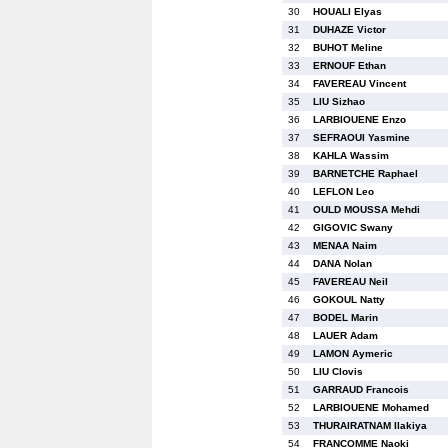
30
HOUALI Elyas
31
DUHAZE Victor
32
BUHOT Meline
33
ERNOUF Ethan
34
FAVEREAU Vincent
35
LIU Sizhao
36
LARBIOUENE Enzo
37
SEFRAOUI Yasmine
38
KAHLA Wassim
39
BARNETCHE Raphael
40
LEFLON Leo
41
OULD MOUSSA Mehdi
42
GIGOVIC Swany
43
MENAA Naim
44
DANA Nolan
45
FAVEREAU Neil
46
GOKOUL Natty
47
BODEL Marin
48
LAUER Adam
49
LAMON Aymeric
50
LIU Clovis
51
GARRAUD Francois
52
LARBIOUENE Mohamed
53
THURAIRATNAM Ilakiya
54
FRANCOMME Naoki