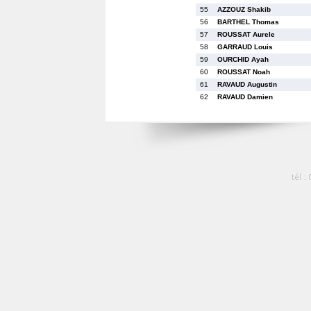
55
AZZOUZ Shakib
56
BARTHEL Thomas
57
ROUSSAT Aurele
58
GARRAUD Louis
59
OURCHID Ayah
60
ROUSSAT Noah
61
RAVAUD Augustin
62
RAVAUD Damien
tél :