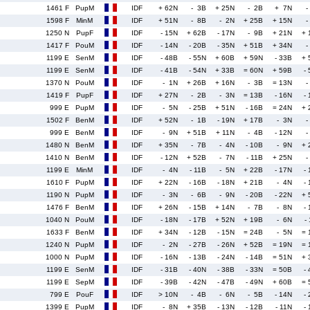
1461 F
PupM
IDF
+ 62N
- 3B
+ 25N
- 2B
+ 7N
-
1598 F
MinM
IDF
+ 51N
- 8B
- 2N
+ 25B
+ 15N
-
1250 N
PupF
IDF
- 15N
+ 62B
- 17N
- 9B
+ 21N
+ 
1417 F
PouM
IDF
- 14N
- 20B
- 35N
+ 51B
+ 34N
-
1199 E
SenM
IDF
- 48B
- 55N
+ 60B
+ 59N
- 33B
+ 
1199 E
SenM
IDF
- 41B
- 54N
+ 33B
= 60N
+ 59B
-
1370 N
PouM
IDF
- 1N
+ 26B
+ 16N
- 3B
= 13N
-
1419 F
PupF
IDF
+ 27N
- 2B
- 3N
= 13B
- 16N
-
999 E
PupM
IDF
- 5N
- 25B
+ 51N
- 16B
= 24N
+ 
1502 F
BenM
IDF
+ 52N
- 1B
- 19N
+ 17B
- 3N
-
999 E
BenM
IDF
- 9N
+ 51B
+ 11N
- 4B
- 12N
-
1480 N
BenM
IDF
+ 35N
- 7B
- 4N
- 10B
- 9N
+ 
1410 N
BenM
IDF
- 12N
+ 52B
- 7N
- 11B
+ 25N
-
1199 E
MinM
IDF
- 4N
- 11B
- 5N
+ 22B
- 17N
-
1610 F
PupM
IDF
+ 22N
- 16B
- 18N
+ 21B
- 4N
-
1190 N
PupM
IDF
- 3N
- 6B
- 9N
- 20B
- 22N
+ 
1476 F
BenM
IDF
+ 26N
- 15B
+ 14N
- 7B
- 8N
-
1040 N
PouM
IDF
- 18N
- 17B
+ 52N
+ 19B
- 6N
-
1633 F
BenM
IDF
+ 34N
- 12B
- 15N
= 24B
- 5N
= 
1240 N
PupM
IDF
- 2N
- 27B
- 26N
+ 52B
= 19N
= 
1000 N
PupM
IDF
- 16N
- 13B
- 24N
- 14B
= 51N
+ 
1199 E
SenM
IDF
- 31B
- 40N
- 38B
- 33N
= 50B
-
1199 E
SepM
IDF
- 39B
- 42N
- 47B
- 49N
+ 60B
= 
799 E
PouF
IDF
> 10N
- 4B
- 6N
- 5B
- 14N
-
1399 E
PupM
IDF
- 8N
+ 35B
- 13N
- 12B
- 11N
-