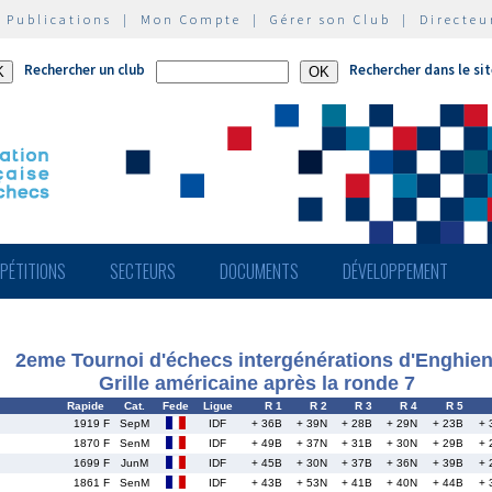
|
Publications
|
Mon Compte
|
Gérer son Club
|
Directeu
Rechercher un club
Rechercher dans le si
PÉTITIONS
SECTEURS
DOCUMENTS
DÉVELOPPEMENT
2eme Tournoi d'échecs intergénérations d'Enghien
Grille américaine après la ronde 7
Rapide
Cat.
Fede
Ligue
R 1
R 2
R 3
R 4
R 5
1919 F
SepM
IDF
+ 36B
+ 39N
+ 28B
+ 29N
+ 23B
+ 
1870 F
SenM
IDF
+ 49B
+ 37N
+ 31B
+ 30N
+ 29B
+ 
1699 F
JunM
IDF
+ 45B
+ 30N
+ 37B
+ 36N
+ 39B
+ 
1861 F
SenM
IDF
+ 43B
+ 53N
+ 41B
+ 40N
+ 44B
+ 