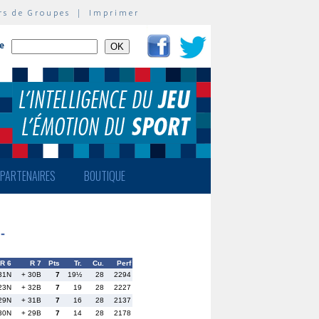
rs de Groupes
|
Imprimer
te
PARTENAIRES
BOUTIQUE
-
R 6
R 7
Pts
Tr.
Cu.
Perf
31N
+ 30B
7
19½
28
2294
23N
+ 32B
7
19
28
2227
29N
+ 31B
7
16
28
2137
30N
+ 29B
7
14
28
2178