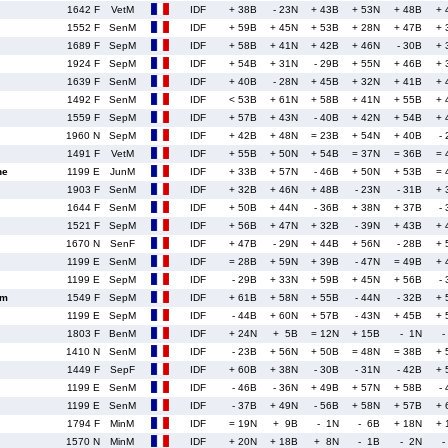
1642 F
VetM
IDF
+ 38B
- 23N
+ 43B
+ 53N
+ 48B
+ 
1552 F
SenM
IDF
+ 59B
+ 45N
+ 53B
+ 28N
+ 47B
+ 
1689 F
SepM
IDF
+ 58B
+ 41N
+ 42B
+ 46N
- 30B
+ 
1924 F
SepM
IDF
+ 54B
+ 31N
- 29B
+ 55N
+ 46B
+ 
1639 F
SenM
IDF
+ 40B
- 28N
+ 45B
+ 32N
+ 41B
+ 
1492 F
SenM
IDF
< 53B
+ 61N
+ 58B
+ 41N
+ 55B
+ 
1559 F
SepM
IDF
+ 57B
+ 43N
- 40B
+ 42N
+ 54B
+ 
1960 N
SepM
IDF
+ 42B
+ 48N
= 23B
+ 54N
+ 40B
-
1491 F
VetM
IDF
+ 55B
+ 50N
+ 54B
= 37N
= 36B
= 
ne
1199 E
JunM
IDF
+ 33B
+ 57N
- 46B
+ 50N
+ 53B
= 
1903 F
SenM
IDF
+ 32B
+ 46N
+ 48B
- 23N
- 31B
+ 
1644 F
SenM
IDF
+ 50B
+ 44N
- 36B
+ 38N
+ 37B
-
1521 F
SepM
IDF
+ 56B
+ 47N
+ 32B
- 39N
+ 43B
+ 
1670 N
SenF
IDF
+ 47B
- 29N
+ 44B
+ 56N
- 28B
+ 
1199 E
SenM
IDF
= 28B
+ 59N
+ 39B
- 47N
= 49B
+ 
1199 E
SepM
IDF
- 29B
+ 33N
+ 59B
+ 45N
+ 56B
-
im
1549 F
SepM
IDF
+ 61B
+ 58N
+ 55B
- 44N
- 32B
+ 
1199 E
SepM
IDF
- 44B
+ 60N
+ 57B
- 43N
+ 45B
+ 
1803 F
BenM
IDF
+ 24N
+ 5B
= 12N
+ 15B
- 1N
-
1410 N
SenM
IDF
- 23B
+ 56N
+ 50B
= 48N
= 38B
+ 
1449 F
SepF
IDF
+ 60B
+ 38N
- 30B
- 31N
- 42B
+ 
1199 E
SenM
IDF
- 46B
- 36N
+ 49B
+ 57N
+ 58B
-
1199 E
SenM
IDF
- 37B
+ 49N
- 56B
+ 58N
+ 57B
+ 
1794 F
MinM
IDF
= 19N
+ 9B
- 1N
- 6B
+ 18N
+ 
1570 N
MinM
IDF
+ 20N
+ 18B
+ 8N
- 1B
- 2N
-