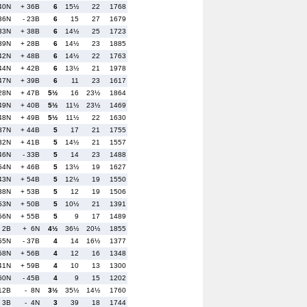
40N
+ 36B
6
15½
22
1768
36N
- 23B
6
15
27
1679
33N
+ 38B
6
14½
25
1723
39N
+ 28B
6
14½
23
1885
42N
+ 48B
6
14½
22
1763
44N
+ 42B
6
13½
21
1978
47N
+ 39B
6
11
23
1617
 28N
+ 47B
5½
16
23½
1864
49N
+ 40B
5½
11½
23½
1469
48N
+ 49B
5½
11½
22
1630
37N
+ 44B
5
17
21
1755
 32N
+ 41B
5
14½
21
1557
46N
- 33B
5
14
23
1488
54N
+ 46B
5
13½
19
1627
43N
+ 54B
5
12½
19
1550
 38N
+ 53B
5
12
19
1506
53N
+ 50B
5
10½
21
1391
56N
+ 55B
5
9
17
1489
 2B
+ 6N
4½
36½
20½
1855
55N
- 37B
4
14
16½
1377
58N
+ 56B
4
12
16
1348
 41N
+ 59B
4
10
13
1300
60N
- 45B
4
9
15
1202
12B
- 8N
3½
35½
14½
1760
 3B
- 4N
3
39
18
1744