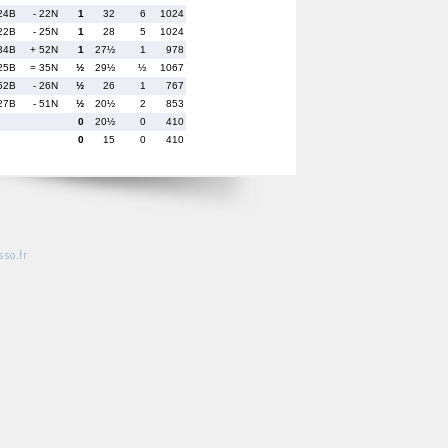
 24B
- 22N
1
32
6
1024
 22B
- 25N
1
28
5
1024
 34B
+ 52N
1
27½
1
978
 25B
= 35N
½
29½
½
1067
52B
- 26N
½
26
1
767
 27B
- 51N
½
20½
2
853
0
20½
0
410
0
15
0
410
so.fr