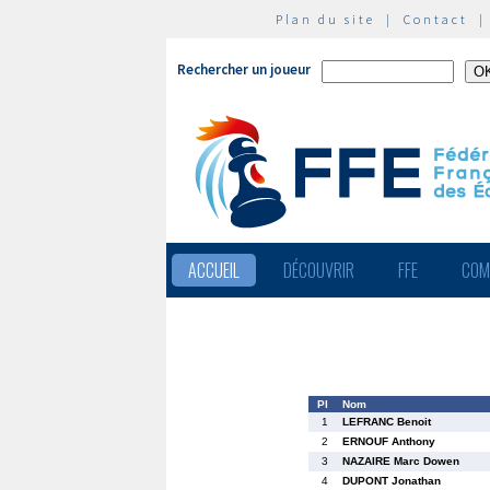
Plan du site
|
Contact
Rechercher un joueur
ACCUEIL
DÉCOUVRIR
FFE
COM
Pl
Nom
1
LEFRANC Benoit
2
ERNOUF Anthony
3
NAZAIRE Marc Dowen
4
DUPONT Jonathan