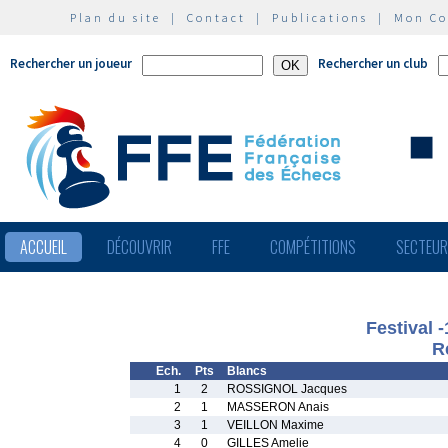
Plan du site
|
Contact
|
Publications
|
Mon C
Rechercher un joueur
Rechercher un club
ACCUEIL
DÉCOUVRIR
FFE
COMPÉTITIONS
SECTEU
Festival 
R
Ech.
Pts
Blancs
1
2
ROSSIGNOL Jacques
2
1
MASSERON Anais
3
1
VEILLON Maxime
4
0
GILLES Amelie