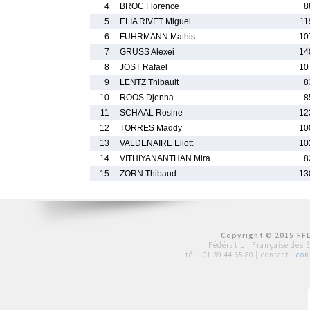
4
BROC Florence
8
5
ELIA RIVET Miguel
11
6
FUHRMANN Mathis
10
7
GRUSS Alexei
14
8
JOST Rafael
10
9
LENTZ Thibault
8
10
ROOS Djenna
8
11
SCHAAL Rosine
12
12
TORRES Maddy
10
13
VALDENAIRE Eliott
10
14
VITHIYANANTHAN Mira
8
15
ZORN Thibaud
13
Copyright © 2015 FFE
Fédération Française des 
tél :
01 39 44 65 80
| contact :
con