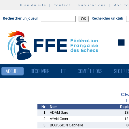
Plan du site
|
Contact
|
Publications
|
Mon C
Rechercher un joueur
Rechercher un club
ACCUEIL
DÉCOUVRIR
FFE
COMPÉTITIONS
SECTEU
CE
L
Nr
Nom
Rapi
1
ADAM Sare
13
2
AYAN Omer
12
3
BOUSSION Gabrielle
8