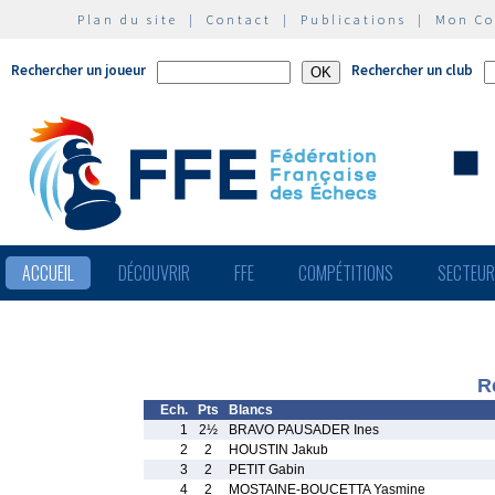
Plan du site
|
Contact
|
Publications
|
Mon C
Rechercher un joueur
Rechercher un club
ACCUEIL
DÉCOUVRIR
FFE
COMPÉTITIONS
SECTEU
R
Ech.
Pts
Blancs
1
2½
BRAVO PAUSADER Ines
2
2
HOUSTIN Jakub
3
2
PETIT Gabin
4
2
MOSTAINE-BOUCETTA Yasmine