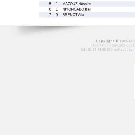
5
1
MAZOUZ Nassim
6
1
NIYONGABO Itiel
7
0
BRENOT Alix
Copyright © 2015 FFE
Fédération Française des 
tél :
01 39 44 65 80
| contact :
con