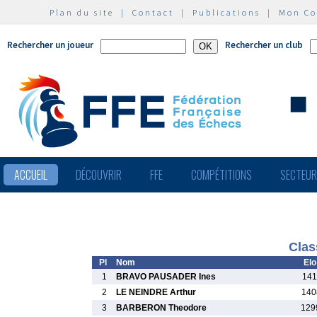
Plan du site
|
Contact
|
Publications
|
Mon C
Rechercher un joueur
Rechercher un club
ACCUEIL
DÉCOUVRIR
FFE
COMPÉTITIONS
SECTEU
Clas
Pl
Nom
Elo
1
BRAVO PAUSADER Ines
141
2
LE NEINDRE Arthur
140
3
BARBERON Theodore
129