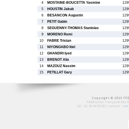
4
MOSTAINE-BOUCETTA Yasmine
129
5
HOUSTIN Jakub
129
6
BESANCON Augustin
129
7
PETIT Gabin
129
8
SEGUENNY-THOMAS Stanislas
129
9
MORENO Remi
129
10
FABRE Tristan
129
11
NIYONGABO Itiel
129
12
GHANDRI Iyed
129
13
BRENOT Alix
129
14
MAZOUZ Nassim
129
15
PETILLAT Gary
129
Copyright © 2015 FFE
Fédération Française des 
tél :
01 39 44 65 80
| contact :
con