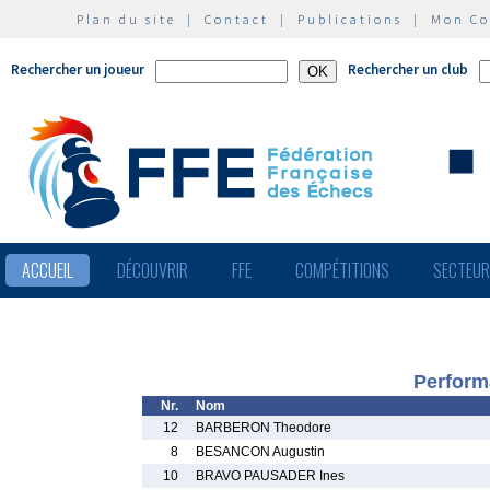
Plan du site
|
Contact
|
Publications
|
Mon C
Rechercher un joueur
Rechercher un club
ACCUEIL
DÉCOUVRIR
FFE
COMPÉTITIONS
SECTEU
Perform
Nr.
Nom
12
BARBERON Theodore
8
BESANCON Augustin
10
BRAVO PAUSADER Ines