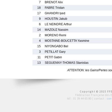
7
BRENOT Alix
18
FABRE Tristan
17
GHANDRI Iyed
9
HOUSTIN Jakub
6
LE NEINDRE Arthur
14
MAZOUZ Nassim
2
MORENO Remi
4
MOSTAINE-BOUCETTA Yasmine
15
NIYONGABO Itiel
3
PETILLAT Gary
11
PETIT Gabin
13
SEGUENNY-THOMAS Stanislas
ATTENTION: les Gains/Pertes sont
Copyright © 2015 FFE
Fédération Française des 
tél :
01 39 44 65 80
| contact :
con