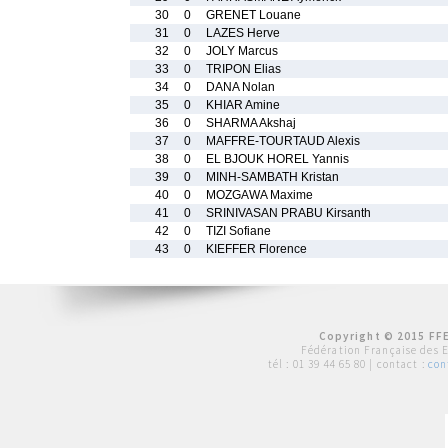
30
0
GRENET Louane
31
0
LAZES Herve
32
0
JOLY Marcus
33
0
TRIPON Elias
34
0
DANA Nolan
35
0
KHIAR Amine
36
0
SHARMA Akshaj
37
0
MAFFRE-TOURTAUD Alexis
38
0
EL BJOUK HOREL Yannis
39
0
MINH-SAMBATH Kristan
40
0
MOZGAWA Maxime
41
0
SRINIVASAN PRABU Kirsanth
42
0
TIZI Sofiane
43
0
KIEFFER Florence
Copyright © 2015 FFE
Fédération Française des 
tél :
01 39 44 65 80
| contact :
con