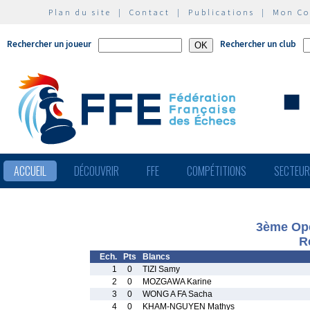
Plan du site
|
Contact
|
Publications
|
Mon C
Rechercher un joueur
Rechercher un club
ACCUEIL
DÉCOUVRIR
FFE
COMPÉTITIONS
SECTEU
3ème Ope
R
Ech.
Pts
Blancs
1
0
TIZI Samy
2
0
MOZGAWA Karine
3
0
WONG A FA Sacha
4
0
KHAM-NGUYEN Mathys