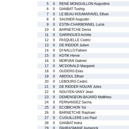
5
0
RENE MONGUILLON Augustine
6
0
GANBAT Tushig
7
0
LE BEAU KOUMARAVEL Ethan
8
0
SAUNIER Augustin
9
0
ESTIN-CHARBONNEL Lucie
10
0
BARNETCHE Denis
11
0
GARRIGUES Achille
12
0
FASQUELLE Cedric
13
0
DE RIDDER Julien
14
0
DI NALLO Fabien
15
0
KOTIK Herve
16
0
MORVAN Gabriel
17
0
MCDONALD Margaret
18
0
OUDERG Elias
19
0
ABDOUL Ethan
20
0
LEBOURG Cedric
21
0
DE RIDDER NOUAR Jules
22
0
NGUYEN-VANY Jean
23
0
DEMENGEON-BAJARD Matthieu
24
0
FERNANDEZ Sacha
25
0
ECOBICHON Yui
26
0
BARNETCHE Raphael
27
0
CUGUILLERE Leo Paul
28
0
GANBAT Indra
29
0
FAHRASMANE Aymerick