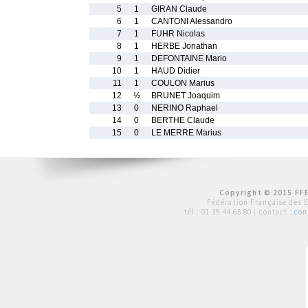
5
1
GIRAN Claude
6
1
CANTONI Alessandro
7
1
FUHR Nicolas
8
1
HERBE Jonathan
9
1
DEFONTAINE Mario
10
1
HAUD Didier
11
1
COULON Marius
12
½
BRUNET Joaquim
13
0
NERINO Raphael
14
0
BERTHE Claude
15
0
LE MERRE Marius
Copyright © 2015 FFE
Fédération Française des 
tél :
01 39 44 65 80
| contact :
con