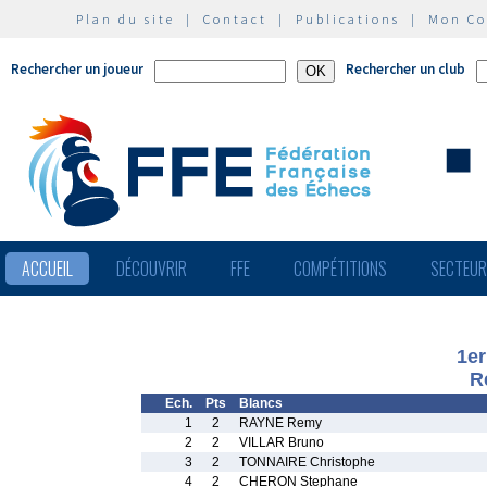
Plan du site
|
Contact
|
Publications
|
Mon C
Rechercher un joueur
Rechercher un club
ACCUEIL
DÉCOUVRIR
FFE
COMPÉTITIONS
SECTEU
1er
R
Ech.
Pts
Blancs
1
2
RAYNE Remy
2
2
VILLAR Bruno
3
2
TONNAIRE Christophe
4
2
CHERON Stephane