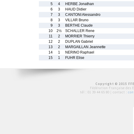
5
4
HERBE Jonathan
6
3
HAUD Didier
7
3
CANTONI Alessandro
8
3
VILLAR Bruno
9
3
BERTHE Claude
10
2½
SCHALLER Rene
11
2
MORRIER Thierry
12
2
DUPLAN Gabriel
13
2
MARGAILLAN Jeannette
14
1
NERINO Raphael
15
1
FUHR Elise
Copyright © 2015 FFE
Fédération Française des 
tél :
01 39 44 65 80
| contact :
con