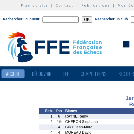
Plan du site
|
Contact
|
Publications
|
Mon C
Rechercher un joueur
Rechercher un club
ACCUEIL
DÉCOUVRIR
FFE
COMPÉTITIONS
SECTEU
1er
R
Ech.
Pts
Blancs
1
6
RAYNE Remy
2
4½
CHERON Stephane
3
4
GIRY Jean-Marc
4
4
MOREAU David