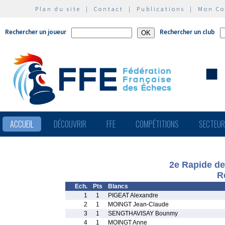
Plan du site
|
Contact
|
Publications
|
Mon C
Rechercher un joueur
Rechercher un club
ACCUEIL
DÉCOUVRIR
FFE
COMPÉTITIONS
SECTEU
2e Rapide de
R
Ech.
Pts
Blancs
1
1
PIGEAT Alexandre
2
1
MOINGT Jean-Claude
3
1
SENGTHAVISAY Bounmy
4
1
MOINGT Anne