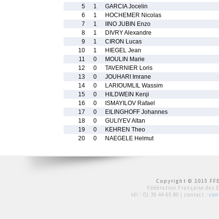
5
1
GARCIA Jocelin
6
1
HOCHEMER Nicolas
7
1
IINO JUBIN Enzo
8
1
DIVRY Alexandre
9
1
CIRON Lucas
10
1
HIEGEL Jean
11
0
MOULIN Marie
12
0
TAVERNIER Loris
13
0
JOUHARI Imrane
14
0
LARIOUMLIL Wassim
15
0
HILDWEIN Kenji
16
0
ISMAYILOV Rafael
17
0
EILINGHOFF Johannes
18
0
GULIYEV Altan
19
0
KEHREN Theo
20
0
NAEGELE Helmut
Copyright © 2015 FFE
Fédération Française des 
tél :
01 39 44 65 80
| contact :
con