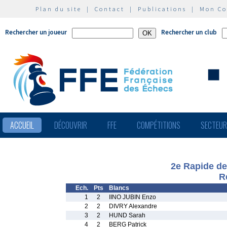
Plan du site
|
Contact
|
Publications
|
Mon C
Rechercher un joueur
Rechercher un club
ACCUEIL
DÉCOUVRIR
FFE
COMPÉTITIONS
SECTEU
2e Rapide de
R
Ech.
Pts
Blancs
1
2
IINO JUBIN Enzo
2
2
DIVRY Alexandre
3
2
HUND Sarah
4
2
BERG Patrick