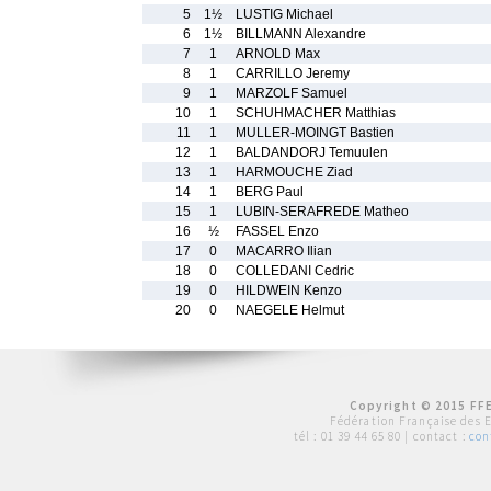
5
1½
LUSTIG Michael
6
1½
BILLMANN Alexandre
7
1
ARNOLD Max
8
1
CARRILLO Jeremy
9
1
MARZOLF Samuel
10
1
SCHUHMACHER Matthias
11
1
MULLER-MOINGT Bastien
12
1
BALDANDORJ Temuulen
13
1
HARMOUCHE Ziad
14
1
BERG Paul
15
1
LUBIN-SERAFREDE Matheo
16
½
FASSEL Enzo
17
0
MACARRO Ilian
18
0
COLLEDANI Cedric
19
0
HILDWEIN Kenzo
20
0
NAEGELE Helmut
Copyright © 2015 FFE
Fédération Française des 
tél :
01 39 44 65 80
| contact :
con