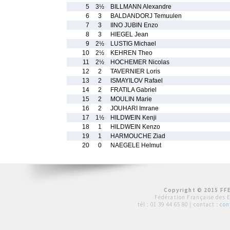
5
3½
BILLMANN Alexandre
6
3
BALDANDORJ Temuulen
7
3
IINO JUBIN Enzo
8
3
HIEGEL Jean
9
2½
LUSTIG Michael
10
2½
KEHREN Theo
11
2½
HOCHEMER Nicolas
12
2
TAVERNIER Loris
13
2
ISMAYILOV Rafael
14
2
FRATILA Gabriel
15
2
MOULIN Marie
16
2
JOUHARI Imrane
17
1½
HILDWEIN Kenji
18
1
HILDWEIN Kenzo
19
1
HARMOUCHE Ziad
20
0
NAEGELE Helmut
Copyright © 2015 FFE
Fédération Française des 
tél :
01 39 44 65 80
| contact :
con