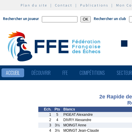
Plan du site
|
Contact
|
Publications
|
Mon C
Rechercher un joueur
Rechercher un club
ACCUEIL
DÉCOUVRIR
FFE
COMPÉTITIONS
SECTEU
2e Rapide de
R
Ech.
Pts
Blancs
1
5
PIGEAT Alexandre
2
4
DIVRY Alexandre
3
3½
MOINGT Anne
4
3½
MOINGT Jean-Claude