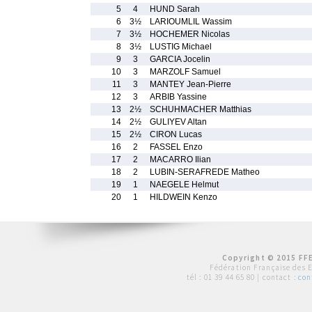
5
4
HUND Sarah
6
3½
LARIOUMLIL Wassim
7
3½
HOCHEMER Nicolas
8
3½
LUSTIG Michael
9
3
GARCIA Jocelin
10
3
MARZOLF Samuel
11
3
MANTEY Jean-Pierre
12
3
ARBIB Yassine
13
2½
SCHUHMACHER Matthias
14
2½
GULIYEV Altan
15
2½
CIRON Lucas
16
2
FASSEL Enzo
17
2
MACARRO Ilian
18
2
LUBIN-SERAFREDE Matheo
19
1
NAEGELE Helmut
20
1
HILDWEIN Kenzo
Copyright © 2015 FFE
Fédération Française des 
tél :
01 39 44 65 80
| contact :
con