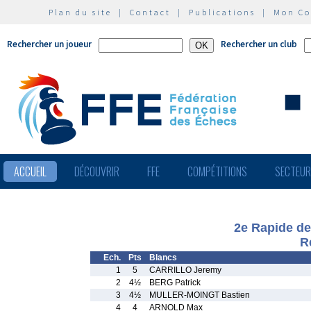
Plan du site
|
Contact
|
Publications
|
Mon C
Rechercher un joueur
Rechercher un club
ACCUEIL
DÉCOUVRIR
FFE
COMPÉTITIONS
SECTEU
2e Rapide de
R
Ech.
Pts
Blancs
1
5
CARRILLO Jeremy
2
4½
BERG Patrick
3
4½
MULLER-MOINGT Bastien
4
4
ARNOLD Max