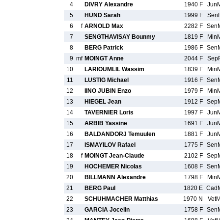
4
DIVRY Alexandre
1940 F
Jun
5
HUND Sarah
1999 F
Sen
6
f
ARNOLD Max
2282 F
Sen
7
SENGTHAVISAY Bounmy
1819 F
Min
8
BERG Patrick
1986 F
Sen
9
mf
MOINGT Anne
2044 F
Sep
10
LARIOUMLIL Wassim
1839 F
Min
11
LUSTIG Michael
1916 F
Sen
12
IINO JUBIN Enzo
1979 F
Min
13
HIEGEL Jean
1912 F
Sep
14
TAVERNIER Loris
1997 F
Jun
15
ARBIB Yassine
1691 F
Jun
16
BALDANDORJ Temuulen
1881 F
Jun
17
ISMAYILOV Rafael
1775 F
Sen
18
f
MOINGT Jean-Claude
2102 F
Sep
19
HOCHEMER Nicolas
1608 F
Sen
20
BILLMANN Alexandre
1798 F
Min
21
BERG Paul
1820 E
Cad
22
SCHUHMACHER Matthias
1970 N
Vet
23
GARCIA Jocelin
1758 F
Sen