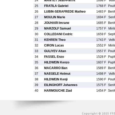
24
MANTEY Jean-Pierre
1698 F
Vet
25
FRATILA Gabriel
1768 F
Pou
26
LUBIN-SERAFREDE Matheo
1483 F
Ben
27
MOULIN Marie
1694 F
Sen
28
JOUHARI Imrane
1685 F
Ben
29
MARZOLF Samuel
1757 F
Min
30
COLLEDANI Cedric
1659 F
Sep
31
KEHREN Theo
1743 F
Vet
32
CIRON Lucas
1552 F
Min
33
GULIYEV Altan
1557 F
Pou
34
FASSEL Enzo
1528 F
Pup
35
HILDWEIN Kenzo
1607 F
Pup
36
MACARRO Ilian
1589 F
Ben
37
NAEGELE Helmut
1498 F
Vet
38
HILDWEIN Kenji
1590 F
Pou
39
EILINGHOFF Johannes
1575 F
Sen
40
HARMOUCHE Ziad
1454 F
Sen
Copyright © 2015 FFE