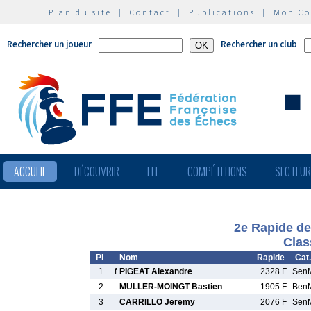
Plan du site
|
Contact
|
Publications
|
Mon C
Rechercher un joueur
Rechercher un club
ACCUEIL
DÉCOUVRIR
FFE
COMPÉTITIONS
SECTEU
2e Rapide de
Clas
Pl
Nom
Rapide
Cat.
1
f
PIGEAT Alexandre
2328 F
Sen
2
MULLER-MOINGT Bastien
1905 F
Ben
3
CARRILLO Jeremy
2076 F
Sen