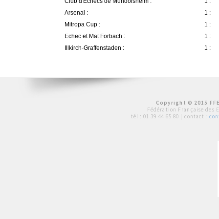
Club d'Echecs de Mundolsheim :
1 :
Arsenal :
1 :
Mitropa Cup :
1 :
Echec et Mat Forbach :
1 :
Illkirch-Graffenstaden :
1 :
Copyright © 2015 FFE
Fédération Française des 
tél :
01 39 44 65 80
| contact :
con