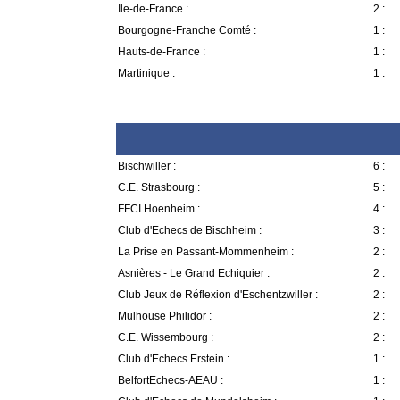
Ile-de-France :
2 :
Bourgogne-Franche Comté :
1 :
Hauts-de-France :
1 :
Martinique :
1 :
Bischwiller :
6 :
C.E. Strasbourg :
5 :
FFCI Hoenheim :
4 :
Club d'Echecs de Bischheim :
3 :
La Prise en Passant-Mommenheim :
2 :
Asnières - Le Grand Echiquier :
2 :
Club Jeux de Réflexion d'Eschentzwiller :
2 :
Mulhouse Philidor :
2 :
C.E. Wissembourg :
2 :
Club d'Echecs Erstein :
1 :
BelfortEchecs-AEAU :
1 :