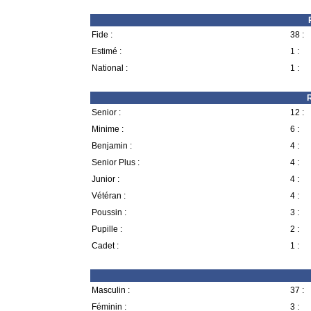
Fide :
38 :
Estimé :
1 :
National :
1 :
R
Senior :
12 :
Minime :
6 :
Benjamin :
4 :
Senior Plus :
4 :
Junior :
4 :
Vétéran :
4 :
Poussin :
3 :
Pupille :
2 :
Cadet :
1 :
Masculin :
37 :
Féminin :
3 :