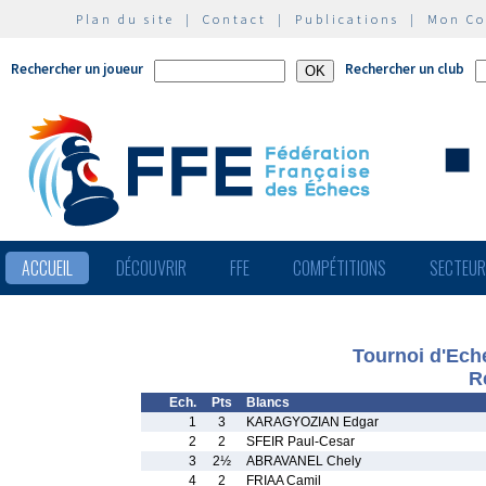
Plan du site
|
Contact
|
Publications
|
Mon C
Rechercher un joueur
Rechercher un club
ACCUEIL
DÉCOUVRIR
FFE
COMPÉTITIONS
SECTEU
Tournoi d'Eche
R
Ech.
Pts
Blancs
1
3
KARAGYOZIAN Edgar
2
2
SFEIR Paul-Cesar
3
2½
ABRAVANEL Chely
4
2
FRIAA Camil