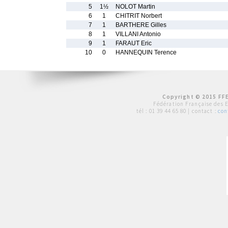
5
1½
NOLOT Martin
6
1
CHITRIT Norbert
7
1
BARTHERE Gilles
8
1
VILLANI Antonio
9
1
FARAUT Eric
10
0
HANNEQUIN Terence
Copyright © 2015 FFE
Fédération Française des 
tél :
01 39 44 65 80
| contact :
con