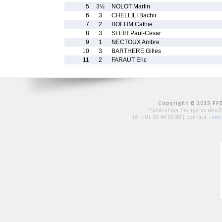
5
3½
NOLOT Martin
6
3
CHELLILI Bachir
7
2
BOEHM Cathie
8
3
SFEIR Paul-Cesar
9
1
NECTOUX Ambre
10
3
BARTHERE Gilles
11
2
FARAUT Eric
Copyright © 2015 FFE
Fédération Française des 
tél :
01 39 44 65 80
| contact :
con