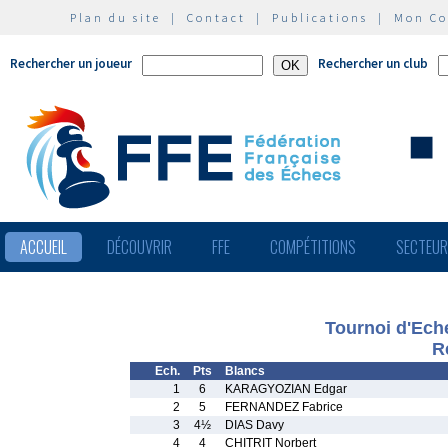
Plan du site
|
Contact
|
Publications
|
Mon C
Rechercher un joueur
Rechercher un club
ACCUEIL
DÉCOUVRIR
FFE
COMPÉTITIONS
SECTEU
Tournoi d'Eche
R
Ech.
Pts
Blancs
1
6
KARAGYOZIAN Edgar
2
5
FERNANDEZ Fabrice
3
4½
DIAS Davy
4
4
CHITRIT Norbert