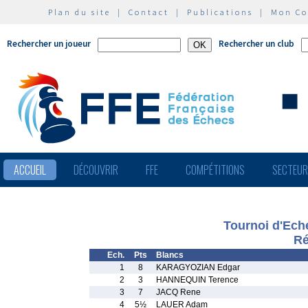
Plan du site
|
Contact
|
Publications
|
Mon C
Rechercher un joueur
Rechercher un club
ACCUEIL
DÉCOUVRIR
FFE
COMPÉTITIONS
SECTEU
Tournoi d'Eche
Ré
Ech.
Pts
Blancs
1
8
KARAGYOZIAN Edgar
2
3
HANNEQUIN Terence
3
7
JACQ Rene
4
5½
LAUER Adam