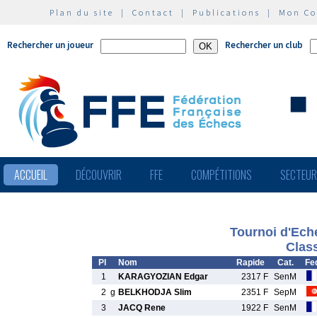
Plan du site
|
Contact
|
Publications
|
Mon C
Rechercher un joueur
Rechercher un club
ACCUEIL
DÉCOUVRIR
FFE
COMPÉTITIONS
SECTEU
Tournoi d'Eche
Clas
Pl
Nom
Rapide
Cat.
Fe
1
KARAGYOZIAN Edgar
2317 F
SenM
2
g
BELKHODJA Slim
2351 F
SepM
3
JACQ Rene
1922 F
SenM