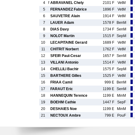
4
f
ABRAVANEL Chely
2101 F
VetM
5
FERNANDEZ Fabrice
1896 F
VetM
6
SAUVETRE Alain
1914 F
VetM
7
LAUER Adam
1578 F
BenM
8
DIAS Davy
1734 F
SenM
9
NOLOT Martin
1515 F
SepM
10
LECAPITAINE Gerard
1689 F
VetM
11
CHITRIT Norbert
1762 F
VetM
12
SFEIR Paul-Cesar
1657 F
SenM
13
VILLANI Antonio
1514 F
VetM
14
CHELLILI Bachir
1575 F
SepM
15
BARTHERE Gilles
1525 F
VetM
16
FRIAA Camil
999 E
BenM
17
FARAUT Eric
1199 E
SenM
18
HANNEQUIN Terence
1199 E
MinM
19
BOEHM Cathie
1447 F
SepF
20
DESHAIES Noe
1199 E
MinM
21
NECTOUX Ambre
799 E
PouF