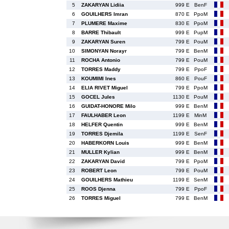
5
ZAKARYAN Lidiia
999 E
BenF
6
GOUILHERS Imran
870 E
PpoM
7
PLUMERE Maxime
830 E
PpoM
8
BARRE Thibault
999 E
PupM
9
ZAKARYAN Suren
799 E
PouM
10
SIMONYAN Norayr
799 E
BenM
11
ROCHA Antonio
799 E
PouM
12
TORRES Maddy
799 E
PpoF
13
KOUMIMI Ines
860 E
PouF
14
ELIA RIVET Miguel
799 E
PpoM
15
GOCEL Jules
1130 E
PouM
16
GUIDAT-HONORE Milo
999 E
BenM
17
FAULHABER Leon
1199 E
MinM
18
HELFER Quentin
999 E
BenM
19
TORRES Djemila
1199 E
SenF
20
HABERKORN Louis
999 E
BenM
21
MULLER Kylian
999 E
BenM
22
ZAKARYAN David
799 E
PpoM
23
ROBERT Leon
799 E
PouM
24
GOUILHERS Mathieu
1199 E
SenM
25
ROOS Djenna
799 E
PpoF
26
TORRES Miguel
799 E
BenM