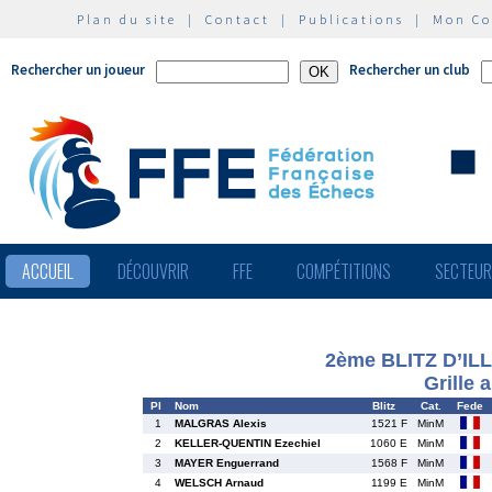
Plan du site
|
Contact
|
Publications
|
Mon C
Rechercher un joueur
Rechercher un club
ACCUEIL
DÉCOUVRIR
FFE
COMPÉTITIONS
SECTEU
2ème BLITZ D’I
Grille 
Pl
Nom
Blitz
Cat.
Fede
1
MALGRAS Alexis
1521 F
MinM
2
KELLER-QUENTIN Ezechiel
1060 E
MinM
3
MAYER Enguerrand
1568 F
MinM
4
WELSCH Arnaud
1199 E
MinM