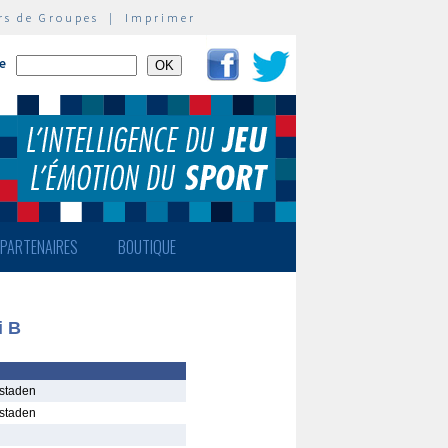
rs de Groupes
|
Imprimer
te
PARTENAIRES
BOUTIQUE
 B
nstaden
nstaden