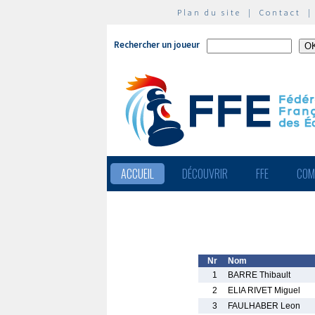
Plan du site
|
Contact
Rechercher un joueur
ACCUEIL
DÉCOUVRIR
FFE
COM
Nr
Nom
1
BARRE Thibault
2
ELIA RIVET Miguel
3
FAULHABER Leon