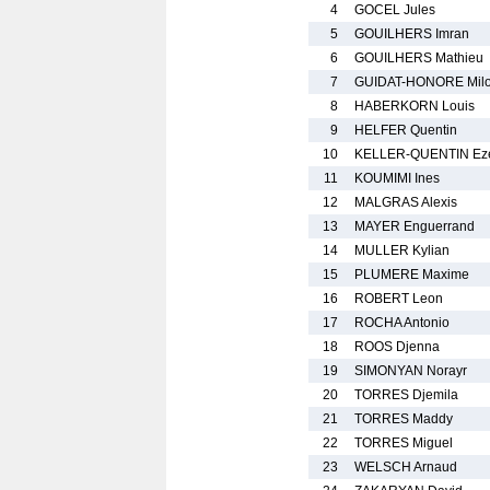
4
GOCEL Jules
5
GOUILHERS Imran
6
GOUILHERS Mathieu
7
GUIDAT-HONORE Mil
8
HABERKORN Louis
9
HELFER Quentin
10
KELLER-QUENTIN Eze
11
KOUMIMI Ines
12
MALGRAS Alexis
13
MAYER Enguerrand
14
MULLER Kylian
15
PLUMERE Maxime
16
ROBERT Leon
17
ROCHA Antonio
18
ROOS Djenna
19
SIMONYAN Norayr
20
TORRES Djemila
21
TORRES Maddy
22
TORRES Miguel
23
WELSCH Arnaud