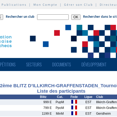
|
Publications
|
Mon Compte
|
Gérer son Club
|
Directeu
Rechercher un club
Rechercher dans le si
PÉTITIONS
SECTEURS
DOCUMENTS
DÉVELOPPEMENT
2ème BLITZ D’ILLKIRCH-GRAFFENSTADEN_Tournoi
Liste des participants
Blitz
Cat.
Fede
Ligue
Club
999 E
PupM
EST
Illkirch-Graffe
799 E
PpoM
EST
Illkirch-Graffe
1199 E
MinM
EST
Gerstheim