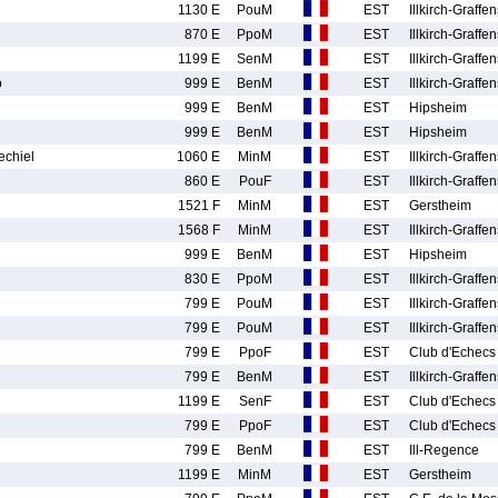
1130 E
PouM
EST
Illkirch-Graffe
870 E
PpoM
EST
Illkirch-Graffe
1199 E
SenM
EST
Illkirch-Graffe
o
999 E
BenM
EST
Illkirch-Graffe
999 E
BenM
EST
Hipsheim
999 E
BenM
EST
Hipsheim
chiel
1060 E
MinM
EST
Illkirch-Graffe
860 E
PouF
EST
Illkirch-Graffe
1521 F
MinM
EST
Gerstheim
1568 F
MinM
EST
Illkirch-Graffe
999 E
BenM
EST
Hipsheim
830 E
PpoM
EST
Illkirch-Graffe
799 E
PouM
EST
Illkirch-Graffe
799 E
PouM
EST
Illkirch-Graffe
799 E
PpoF
EST
Club d'Echecs
799 E
BenM
EST
Illkirch-Graffe
1199 E
SenF
EST
Club d'Echecs
799 E
PpoF
EST
Club d'Echecs
799 E
BenM
EST
Ill-Regence
1199 E
MinM
EST
Gerstheim