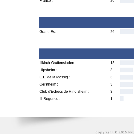
France :
26 :
Grand Est :
26 :
Illkirch-Graffenstaden :
13 :
Hipsheim :
3 :
C.E. de la Mossig :
3 :
Gerstheim :
3 :
Club d'Echecs de Hindisheim :
3 :
Ill-Regence :
1 :
Copyright © 2015 FFE