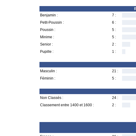
R
Benjamin :
7 :
Petit-Poussin :
6 :
Poussin :
5 :
Minime :
5 :
Senior :
2 :
Pupille :
1 :
Masculin :
21 :
Féminin :
5 :
Non Classés :
24 :
Classement entre 1400 et 1600 :
2 :