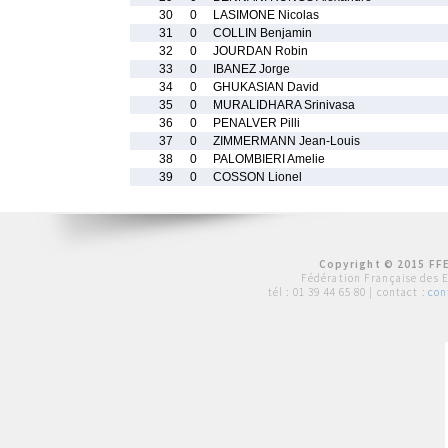
30
0
LASIMONE Nicolas
31
0
COLLIN Benjamin
32
0
JOURDAN Robin
33
0
IBANEZ Jorge
34
0
GHUKASIAN David
35
0
MURALIDHARA Srinivasa
36
0
PENALVER Pilli
37
0
ZIMMERMANN Jean-Louis
38
0
PALOMBIERI Amelie
39
0
COSSON Lionel
Copyright © 2015 FFE
Fédération Française des 
tél :
01 39 44 65 80
| contact :
con