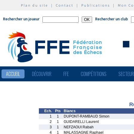
Plan du site
|
Contact
|
Publications
|
Mon C
Rechercher un joueur
Rechercher un club
ACCUEIL
DÉCOUVRIR
FFE
COMPÉTITIONS
SECTEU
R
Ech.
Pts
Blancs
1
1
DUPONT-RAMBAUD Simon
2
1
GUIDARELLI Laurent
3
1
NEFZAOUI Rabah
4
1
MALASSAGNE Raphael