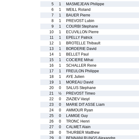
5
1
MASMEJEAN Philippe
6
1
WEILL Roland
7
1
BAUER Pierre
8
1
PREVOST Lubin
9
1
COURBI Stephane
10
1
ECUVILLON Pierre
11
1
EPELLY Patrick
12
1
BROTELLE Thibault
13
1
BORDERIE David
14
1
BELLET Paul
15
1
COCIERE Mihai
16
1
SCHALLER Rene
17
1
FREULON Philippe
18
1
AYE Julien
19
1
MOREAU David
20
0
SALUS Stephane
21
½
PREVOST Timeo
22
0
ZIAZIEV Vasyl
23
0
MARIE DIT ASSE Liam
24
0
AMMOUR Ryan
25
0
LAMIGE Guy
26
0
TRONC Henri
27
0
CALMET Alain
28
0
THURBER Matthew
29
0
BENNANI RUNGS Alexandre