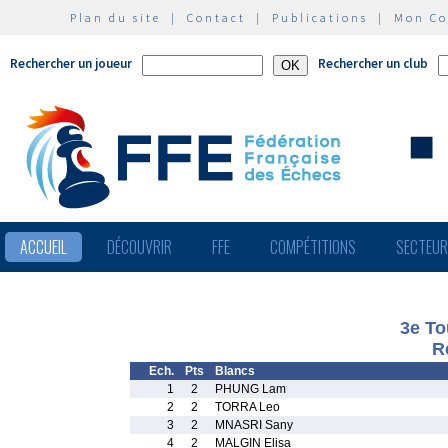
Plan du site
|
Contact
|
Publications
|
Mon C
Rechercher un joueur
Rechercher un club
ACCUEIL
DÉCOUVRIR
FFE
COMPÉTITIONS
SECTEU
3e To
R
Ech.
Pts
Blancs
1
2
PHUNG Lam
2
2
TORRA Leo
3
2
MNASRI Sany
4
2
MALGIN Elisa