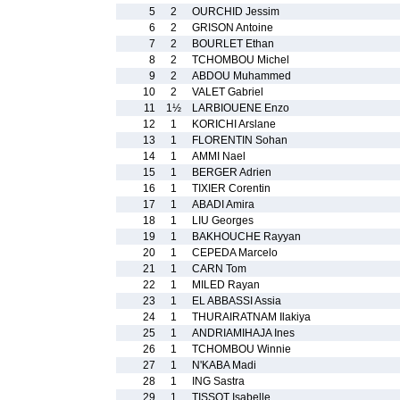
5
2
OURCHID Jessim
6
2
GRISON Antoine
7
2
BOURLET Ethan
8
2
TCHOMBOU Michel
9
2
ABDOU Muhammed
10
2
VALET Gabriel
11
1½
LARBIOUENE Enzo
12
1
KORICHI Arslane
13
1
FLORENTIN Sohan
14
1
AMMI Nael
15
1
BERGER Adrien
16
1
TIXIER Corentin
17
1
ABADI Amira
18
1
LIU Georges
19
1
BAKHOUCHE Rayyan
20
1
CEPEDA Marcelo
21
1
CARN Tom
22
1
MILED Rayan
23
1
EL ABBASSI Assia
24
1
THURAIRATNAM Ilakiya
25
1
ANDRIAMIHAJA Ines
26
1
TCHOMBOU Winnie
27
1
N'KABA Madi
28
1
ING Sastra
29
1
TISSOT Isabelle