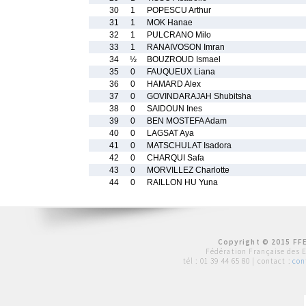
30
1
POPESCU Arthur
31
1
MOK Hanae
32
1
PULCRANO Milo
33
1
RANAIVOSON Imran
34
½
BOUZROUD Ismael
35
0
FAUQUEUX Liana
36
0
HAMARD Alex
37
0
GOVINDARAJAH Shubitsha
38
0
SAIDOUN Ines
39
0
BEN MOSTEFA Adam
40
0
LAGSAT Aya
41
0
MATSCHULAT Isadora
42
0
CHARQUI Safa
43
0
MORVILLEZ Charlotte
44
0
RAILLON HU Yuna
Copyright © 2015 FFE
Fédération Française des 
tél :
01 39 44 65 80
| contact :
con