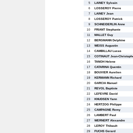
5
LAINEY Sylvain
6
LOSSEROY Pierre
7
LAINEY Jean
8
LOSSEROY Patrick
9
SCHNEIDERLIN Anne
10
FRIANT Stephanie
11
MALLET Guy
12
BERGMANN Delphine
13
WEISS Augustin
14
CAMBILLAU Lucas
15
COTINAUT Jean-Christoph
16
TANOH Helene
17
CATARINA Quentin
18
BOUVIER Aurelien
19
KERMANN Richard
20
GARCIA Manuel
21
REVOL Baptiste
22
LEFEVRE David
23
KNUDSEN Yann
24
HERTZOG Philippe
25
CAMPAGNE Remy
26
LAMBERT Paul
27
WERNERT Alexandre
28
LEROY Thibault
29
FUCHS Gerard