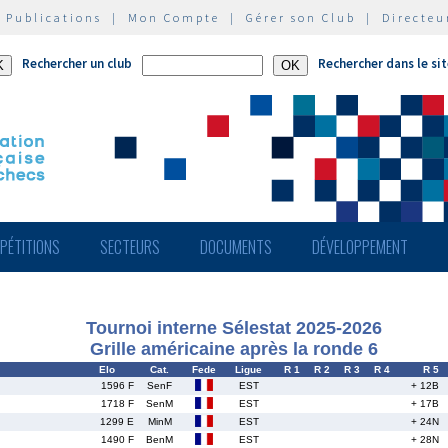
|
Publications
|
Mon Compte
|
Gérer son Club
|
Directeu
Rechercher un club
Rechercher dans le si
PÉTITIONS
SECTEURS
DOCUMENTS
DÉVELOPPEMENT
Tournoi interne Sélestat 2025-2026
Grille américaine après la ronde 6
Elo
Cat.
Fede
Ligue
R 1
R 2
R 3
R 4
R 5
1596 F
SenF
EST
+ 12B
1718 F
SenM
EST
+ 17B
1299 E
MinM
EST
+ 24N
1490 F
BenM
EST
+ 28N