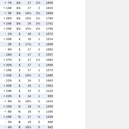
= 7N
1½
17
2½
1800
+ 14B
1½
17
2
1816
= 5B
1½
16½
2½
1808
= 26N
1½
16½
2½
1784
= 24B
1½
16
2½
1741
= 25B
1½
15½
2½
1766
- 1N
1
18
2
1572
+ 20B
1
18
1
1514
- 2B
1
17½
2
1658
- 6N
1
17
2
1682
- 18N
1
17
2
1557
= 27N
1
17
1½
1682
+ 32N
1
17
1
1658
+ 15B
1
17
1
1573
+ 31B
1
16½
1
1486
- 12N
1
16
2
1663
+ 30B
1
16
1
1501
< 23B
1
15
2
2143
> 22N
1
14
1
800
= 9N
½
18½
½
1410
= 10N
½
18
½
1405
= 8B
½
18
½
1356
= 16B
½
17
½
1430
- 3N
0
19
0
868
- 4N
0
18½
0
842