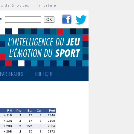
rs de Groupes
|
Imprimer
te
PARTENAIRES
BOUTIQUE
R 6
Pts
Bu.
Cu.
Perf
+ 11B
2
17
3
2346
+ 13N
2
17
3
2198
+ 28B
2
15½
3
2334
+ 29B
2
15
3
2372