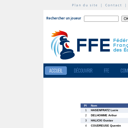
Plan du site
|
Contact
Rechercher un joueur
ACCUEIL
DÉCOUVRIR
FFE
COM
Pl
Nom
1
HASENFRATZ Lucie
2
DELHOMME Arthur
3
HALICKI Gustav
4
COUDREUSE Quentin