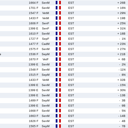
1664 F
SenM
EST
+ 26B
1701 F
SenM
EST
= 16N
1547 F
VetM
EST
+ 29N
1433 F
VetM
EST
+ 19B
1606 F
SenF
EST
+ 25N
1399 E
SenF
EST
+ 31N
1610 F
SenM
EST
+ 18B
1727 F
SepF
EST
- 1N
1477 F
CadM
EST
+ 23N
1575 F
SenM
EST
+ 27N
e
1536 F
SepM
EST
+ 21B
1670 F
VetF
EST
= 6B
1399 E
SenM
EST
- 2N
1548 F
SenM
EST
- 11N
1515 F
SepM
EST
- 8N
1433 F
VetM
EST
+ 32B
1399 E
SenM
EST
- 15N
1399 E
SenM
EST
+ 30N
1399 E
SenM
EST
- 13B
1489 F
SepM
EST
- 3B
1399 E
SenM
EST
- 9B
1668 F
SenM
EST
- 5N
1663 F
SenM
EST
- 14B
1826 F
SenM
EST
- 4B
1565 F
SepM
EST
- 7B