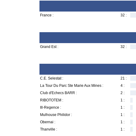
France :
32 :
Grand Est :
32 :
C.E. Selestat :
21 :
La Tour Du Parc Ste Marie Aux Mines :
4 :
Club d'Echecs BARR :
2 :
RIBOTOTEM :
1 :
Ill-Regence :
1 :
Mulhouse Philidor :
1 :
Obernai :
1 :
Thanville :
1 :