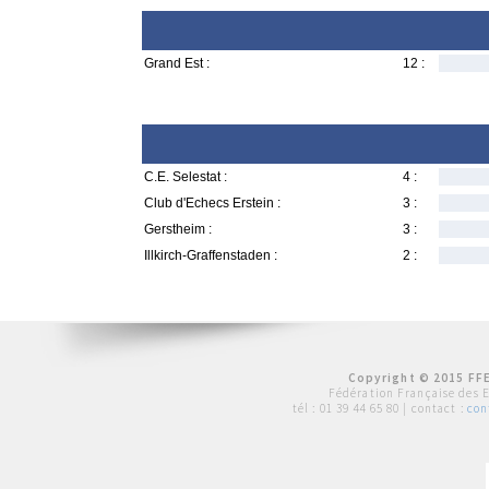
Grand Est :
12 :
C.E. Selestat :
4 :
Club d'Echecs Erstein :
3 :
Gerstheim :
3 :
Illkirch-Graffenstaden :
2 :
Copyright © 2015 FFE
Fédération Française des 
tél :
01 39 44 65 80
| contact :
con