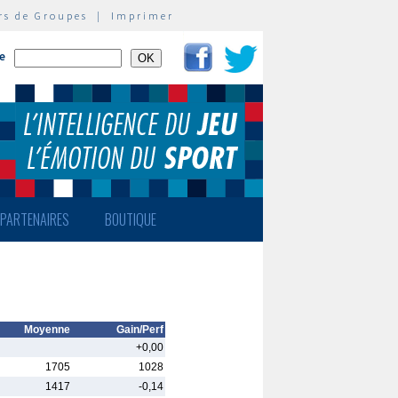
rs de Groupes
|
Imprimer
te
PARTENAIRES
BOUTIQUE
Moyenne
Gain/Perf
+0,00
1705
1028
1417
-0,14