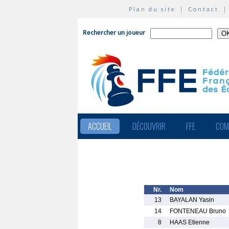
Plan du site
|
Contact
Rechercher un joueur
ACCUEIL
DÉCOUVRIR
FFE
COM
Nr.
Nom
13
BAYALAN Yasin
14
FONTENEAU Bruno
8
HAAS Etienne