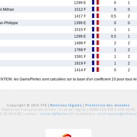
1299 E
0
1
 Milhan
1512 F
0
0
1417 F
0,5
2
-Philippe
1399 E
0
0
1515 F
1
1
1299 E
0,5
1
1499 F
2
2
1768 F
1
2
1591 F
1
2
1819 F
1
2
1414 F
0
2
TION: les Gains/Pertes sont calculées sur la base d'un coefficient 10 pour tous le
Copyright © 2015 FFE |
Mentions légales
|
Protection des données
Fédération Française des Echecs |
6 rue de l'Eglise | 92600 ASNIERES SUR SEINE
01 39 44 65 80
| contact :
contact@ffechecs.fr
| webmestre :
erick.mouret@echecs.as