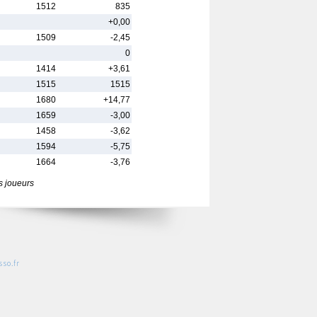
1512
835
+0,00
1509
-2,45
0
1414
+3,61
1515
1515
1680
+14,77
1659
-3,00
1458
-3,62
1594
-5,75
1664
-3,76
s joueurs
so.fr