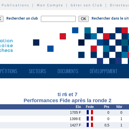
|
Publications
|
Mon Compte
|
Gérer son Club
|
Directeu
Rechercher un club
Rechercher dans le si
PÉTITIONS
SECTEURS
DOCUMENTS
DÉVELOPPEMENT
ti r6 et 7
Performances Fide après la ronde 2
Elo
Fede
Pts
Nbr
1705 F
0
0
1399 E
0
1
1427 F
0,5
1