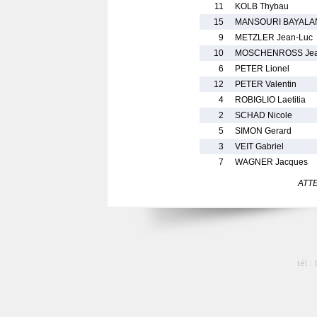
11
KOLB Thybau
15
MANSOURI BAYALAN
9
METZLER Jean-Luc
10
MOSCHENROSS Jean
6
PETER Lionel
12
PETER Valentin
4
ROBIGLIO Laetitia
2
SCHAD Nicole
5
SIMON Gerard
3
VEIT Gabriel
7
WAGNER Jacques
ATTEN
tél :