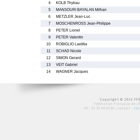
4
KOLB Thybau
5
MANSOURI BAYALAN Milhan
6
METZLER Jean-Luc
7
MOSCHENROSS Jean-Philippe
8
PETER Lionel
9
PETER Valentin
10
ROBIGLIO Laetitia
11
SCHAD Nicole
12
SIMON Gerard
13
VEIT Gabriel
14
WAGNER Jacques
Copyright © 2015 FFE
Fédération Française des 
tél :
01 39 44 65 80
| contact :
con