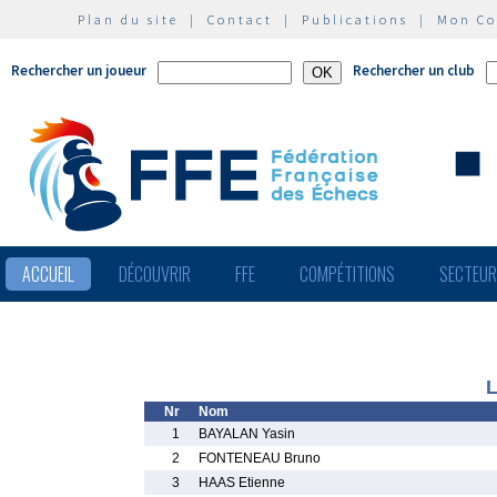
Plan du site
|
Contact
|
Publications
|
Mon C
Rechercher un joueur
Rechercher un club
ACCUEIL
DÉCOUVRIR
FFE
COMPÉTITIONS
SECTEU
L
Nr
Nom
1
BAYALAN Yasin
2
FONTENEAU Bruno
3
HAAS Etienne