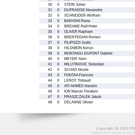
30
0
STEIN Julian
31
0
DUFRAISSE Alexandre
32
0
SCHNEIDER Wolfram
33
0
BAKHSHI Rana
34
0
BREHME Ralf-Peter
35
0
OLIVER Raphael
36
0
BRENTEGANI Romeo
37
0
FILIPOZZI Justin
38
0
HILDWEIN Kenzo
39
0
MONTAIGU DUPONT Gabriel
40
0
MEYER Yann
41
0
MILUTINOVIC Slobodan
42
0
SCHAD Nicole
43
0
FONTAA Francois
44
0
LEROY Thibault
45
0
AIT-AHMED Nassim
46
0
ION Marcel-Trestieni
47
0
PRASZCZALEK Jakub
48
0
DELANNE Olivier
Copyright © 2015 FFE
Fédération Française des 