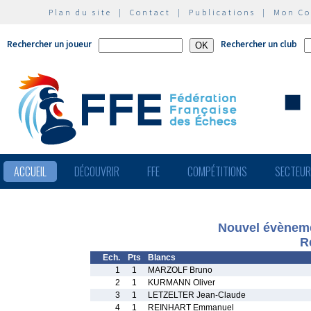
Plan du site
|
Contact
|
Publications
|
Mon C
Rechercher un joueur
Rechercher un club
ACCUEIL
DÉCOUVRIR
FFE
COMPÉTITIONS
SECTEU
Nouvel évèneme
R
Ech.
Pts
Blancs
1
1
MARZOLF Bruno
2
1
KURMANN Oliver
3
1
LETZELTER Jean-Claude
4
1
REINHART Emmanuel