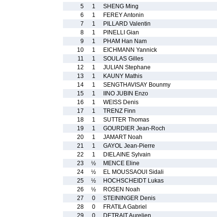
5
1
SHENG Ming
6
1
FEREY Antonin
7
1
PILLARD Valentin
8
1
PINELLI Gian
9
1
PHAM Han Nam
10
1
EICHMANN Yannick
11
1
SOULAS Gilles
12
1
JULIAN Stephane
13
1
KAUNY Mathis
14
1
SENGTHAVISAY Bounmy
15
1
IINO JUBIN Enzo
16
1
WEISS Denis
17
1
TRENZ Finn
18
1
SUTTER Thomas
19
1
GOURDIER Jean-Roch
20
1
JAMART Noah
21
1
GAYOL Jean-Pierre
22
1
DIELAINE Sylvain
23
½
MENCE Eline
24
½
EL MOUSSAOUI Sidali
25
½
HOCHSCHEIDT Lukas
26
½
ROSEN Noah
27
0
STEININGER Denis
28
0
FRATILA Gabriel
29
0
DETRAIT Aurelien