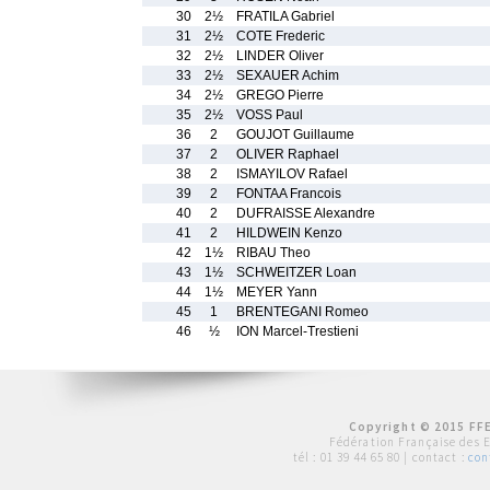
30
2½
FRATILA Gabriel
31
2½
COTE Frederic
32
2½
LINDER Oliver
33
2½
SEXAUER Achim
34
2½
GREGO Pierre
35
2½
VOSS Paul
36
2
GOUJOT Guillaume
37
2
OLIVER Raphael
38
2
ISMAYILOV Rafael
39
2
FONTAA Francois
40
2
DUFRAISSE Alexandre
41
2
HILDWEIN Kenzo
42
1½
RIBAU Theo
43
1½
SCHWEITZER Loan
44
1½
MEYER Yann
45
1
BRENTEGANI Romeo
46
½
ION Marcel-Trestieni
Copyright © 2015 FFE
Fédération Française des 
tél :
01 39 44 65 80
| contact :
con