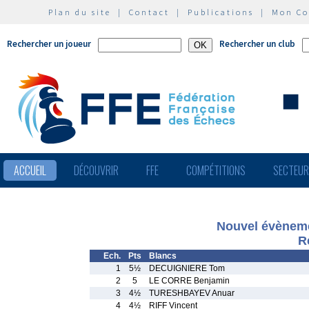
Plan du site
|
Contact
|
Publications
|
Mon C
Rechercher un joueur
Rechercher un club
ACCUEIL
DÉCOUVRIR
FFE
COMPÉTITIONS
SECTEU
Nouvel évèneme
R
Ech.
Pts
Blancs
1
5½
DECUIGNIERE Tom
2
5
LE CORRE Benjamin
3
4½
TURESHBAYEV Anuar
4
4½
RIFF Vincent