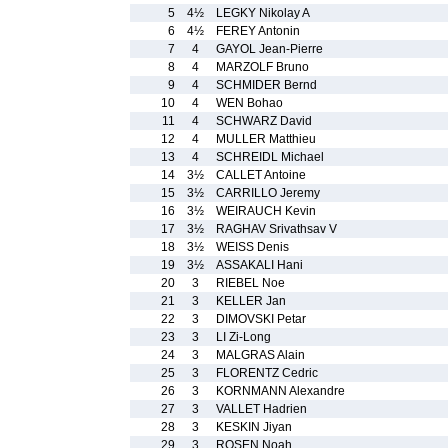
5
4½
LEGKY Nikolay A
6
4½
FEREY Antonin
7
4
GAYOL Jean-Pierre
8
4
MARZOLF Bruno
9
4
SCHMIDER Bernd
10
4
WEN Bohao
11
4
SCHWARZ David
12
4
MULLER Matthieu
13
4
SCHREIDL Michael
14
3½
CALLET Antoine
15
3½
CARRILLO Jeremy
16
3½
WEIRAUCH Kevin
17
3½
RAGHAV Srivathsav V
18
3½
WEISS Denis
19
3½
ASSAKALI Hani
20
3
RIEBEL Noe
21
3
KELLER Jan
22
3
DIMOVSKI Petar
23
3
LI Zi-Long
24
3
MALGRAS Alain
25
3
FLORENTZ Cedric
26
3
KORNMANN Alexandre
27
3
VALLET Hadrien
28
3
KESKIN Jiyan
29
3
ROSEN Noah