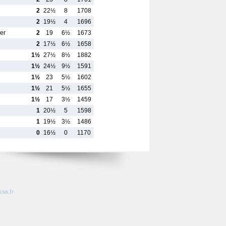
2
22½
8
1708
2
19½
4
1696
er
2
19
6½
1673
2
17½
6½
1658
1½
27½
8½
1882
1½
24½
9½
1591
1½
23
5½
1602
1½
21
5½
1655
1½
17
3½
1459
1
20½
5
1598
1
19½
3½
1486
0
16½
0
1170
so.fr