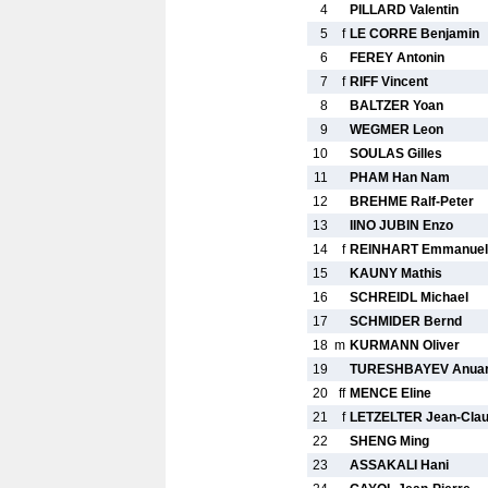
4
PILLARD Valentin
5
f
LE CORRE Benjamin
6
FEREY Antonin
7
f
RIFF Vincent
8
BALTZER Yoan
9
WEGMER Leon
10
SOULAS Gilles
11
PHAM Han Nam
12
BREHME Ralf-Peter
13
IINO JUBIN Enzo
14
f
REINHART Emmanuel
15
KAUNY Mathis
16
SCHREIDL Michael
17
SCHMIDER Bernd
18
m
KURMANN Oliver
19
TURESHBAYEV Anua
20
ff
MENCE Eline
21
f
LETZELTER Jean-Cla
22
SHENG Ming
23
ASSAKALI Hani