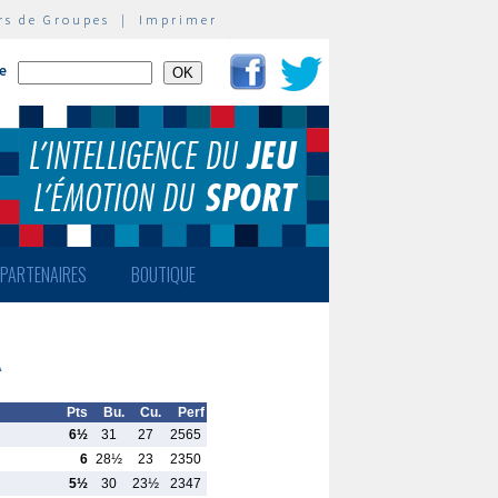
rs de Groupes
|
Imprimer
te
PARTENAIRES
BOUTIQUE
A
Pts
Bu.
Cu.
Perf
6½
31
27
2565
6
28½
23
2350
5½
30
23½
2347