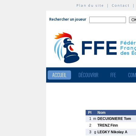
Plan du site
|
Contact
Rechercher un joueur
ACCUEIL
DÉCOUVRIR
FFE
COM
Pl
Nom
1
m
DECUIGNIERE Tom
2
TRENZ Finn
3
g
LEGKY Nikolay A