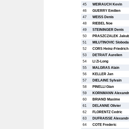
45
WEIRAUCH Kevin
46
GUERRY Emilien
47
WEISS Denis
48
RIEBEL Noe
49
STEININGER Denis
50
PRASZCZALEK Jaku
51
MILUTINOVIC Sloboda
52
CORS Heinz-Friedrich
53
DETRAIT Aurelien
54
LI Zi-Long
55
MALGRAS Alain
56
KELLER Jan
57
DIELAINE Sylvain
58
PINELLI Gian
59
KORNMANN Alexand
60
BRIAND Maxime
61
DELANNE Olivier
62
FLORENTZ Cedric
63
DUFRAISSE Alexandr
64
COTE Frederic