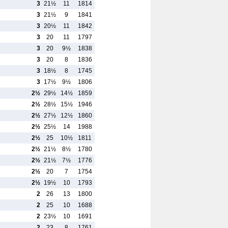
3
21½
11
1814
3
21½
9
1841
3
20½
11
1842
3
20
11
1797
3
20
9½
1838
3
20
8
1836
3
18½
8
1745
3
17½
9½
1806
2½
29½
14½
1859
2½
28½
15½
1946
2½
27½
12½
1860
2½
25½
14
1988
2½
25
10½
1811
2½
21½
8½
1780
2½
21½
7½
1776
2½
20
7
1754
2½
19½
10
1793
2
26
13
1800
2
25
10
1688
2
23½
10
1691
2
23
8
1761