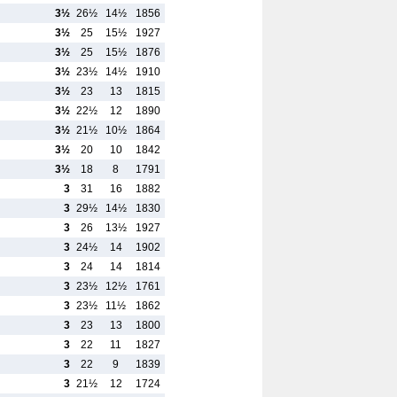
3½
26½
14½
1856
3½
25
15½
1927
3½
25
15½
1876
3½
23½
14½
1910
3½
23
13
1815
3½
22½
12
1890
3½
21½
10½
1864
3½
20
10
1842
3½
18
8
1791
3
31
16
1882
3
29½
14½
1830
3
26
13½
1927
3
24½
14
1902
3
24
14
1814
3
23½
12½
1761
3
23½
11½
1862
3
23
13
1800
3
22
11
1827
3
22
9
1839
3
21½
12
1724