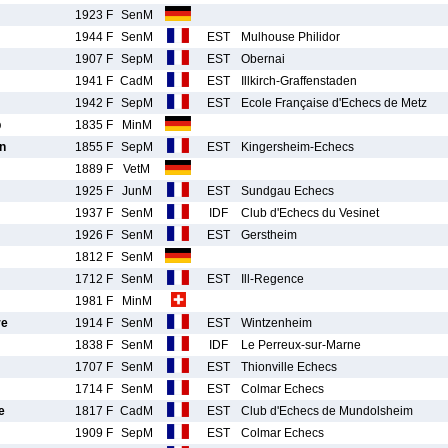
1923 F
SenM
1944 F
SenM
EST
Mulhouse Philidor
1907 F
SepM
EST
Obernai
1941 F
CadM
EST
Illkirch-Graffenstaden
1942 F
SepM
EST
Ecole Française d'Echecs de Metz
b
1835 F
MinM
n
1855 F
SepM
EST
Kingersheim-Echecs
1889 F
VetM
1925 F
JunM
EST
Sundgau Echecs
1937 F
SenM
IDF
Club d'Echecs du Vesinet
1926 F
SenM
EST
Gerstheim
1812 F
SenM
1712 F
SenM
EST
Ill-Regence
1981 F
MinM
re
1914 F
SenM
EST
Wintzenheim
1838 F
SenM
IDF
Le Perreux-sur-Marne
1707 F
SenM
EST
Thionville Echecs
1714 F
SenM
EST
Colmar Echecs
e
1817 F
CadM
EST
Club d'Echecs de Mundolsheim
1909 F
SepM
EST
Colmar Echecs