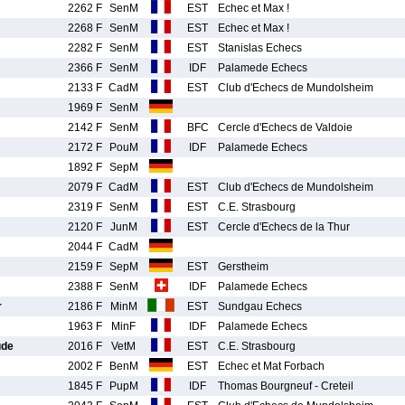
2262 F
SenM
EST
Echec et Max !
2268 F
SenM
EST
Echec et Max !
2282 F
SenM
EST
Stanislas Echecs
2366 F
SenM
IDF
Palamede Echecs
2133 F
CadM
EST
Club d'Echecs de Mundolsheim
1969 F
SenM
2142 F
SenM
BFC
Cercle d'Echecs de Valdoie
2172 F
PouM
IDF
Palamede Echecs
1892 F
SepM
2079 F
CadM
EST
Club d'Echecs de Mundolsheim
2319 F
SenM
EST
C.E. Strasbourg
2120 F
JunM
EST
Cercle d'Echecs de la Thur
2044 F
CadM
2159 F
SepM
EST
Gerstheim
2388 F
SenM
IDF
Palamede Echecs
r
2186 F
MinM
EST
Sundgau Echecs
1963 F
MinF
IDF
Palamede Echecs
ude
2016 F
VetM
EST
C.E. Strasbourg
2002 F
BenM
EST
Echec et Mat Forbach
1845 F
PupM
IDF
Thomas Bourgneuf - Creteil