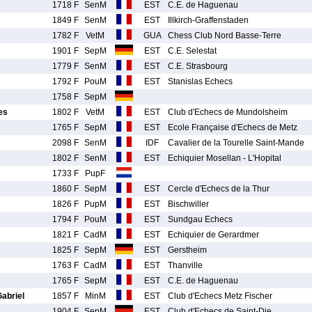
1718 F
SenM
EST
C.E. de Haguenau
1849 F
SenM
EST
Illkirch-Graffenstaden
1782 F
VetM
GUA
Chess Club Nord Basse-Terre
1901 F
SepM
EST
C.E. Selestat
1779 F
SenM
EST
C.E. Strasbourg
1792 F
PouM
EST
Stanislas Echecs
1758 F
SepM
es
1802 F
VetM
EST
Club d'Echecs de Mundolsheim
1765 F
SepM
EST
Ecole Française d'Echecs de Metz
2098 F
SenM
IDF
Cavalier de la Tourelle Saint-Mande
1802 F
SenM
EST
Echiquier Mosellan - L'Hopital
1733 F
PupF
1860 F
SepM
EST
Cercle d'Echecs de la Thur
1826 F
PupM
EST
Bischwiller
1794 F
PouM
EST
Sundgau Echecs
1821 F
CadM
EST
Echiquier de Gerardmer
1825 F
SepM
EST
Gerstheim
1763 F
CadM
EST
Thanville
1765 F
SepM
EST
C.E. de Haguenau
briel
1857 F
MinM
EST
Club d'Echecs Metz Fischer
1904 F
SepM
EST
Club d'Echecs de Saint-Die