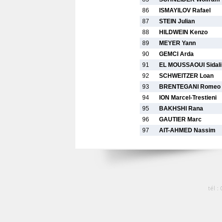
86
ISMAYILOV Rafael
87
STEIN Julian
88
HILDWEIN Kenzo
89
MEYER Yann
90
GEMCI Arda
91
EL MOUSSAOUI Sidali
92
SCHWEITZER Loan
93
BRENTEGANI Romeo
94
ION Marcel-Trestieni
95
BAKHSHI Rana
96
GAUTIER Marc
97
AIT-AHMED Nassim
tél :