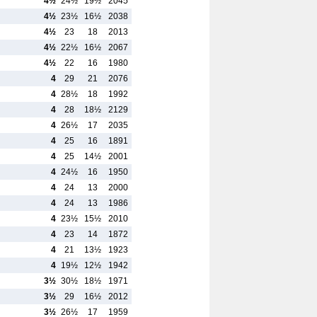
4½
24½
19½
2045
4½
23½
16½
2038
4½
23
18
2013
4½
22½
16½
2067
4½
22
16
1980
4
29
21
2076
4
28½
18
1992
4
28
18½
2129
4
26½
17
2035
4
25
16
1891
4
25
14½
2001
4
24½
16
1950
4
24
13
2000
4
24
13
1986
4
23½
15½
2010
4
23
14
1872
4
21
13½
1923
4
19½
12½
1942
3½
30½
18½
1971
3½
29
16½
2012
3½
26½
17
1959