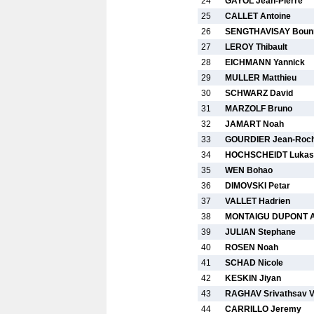
24
GAYOL Jean-Pierre
25
CALLET Antoine
26
SENGTHAVISAY Bou
27
LEROY Thibault
28
EICHMANN Yannick
29
MULLER Matthieu
30
SCHWARZ David
31
MARZOLF Bruno
32
JAMART Noah
33
GOURDIER Jean-Roc
34
HOCHSCHEIDT Lukas
35
WEN Bohao
36
DIMOVSKI Petar
37
VALLET Hadrien
38
MONTAIGU DUPONT A
39
JULIAN Stephane
40
ROSEN Noah
41
SCHAD Nicole
42
KESKIN Jiyan
43
RAGHAV Srivathsav 
44
CARRILLO Jeremy