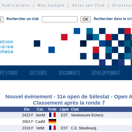
|
Publications
|
Mon Compte
|
Gérer son Club
|
Directeu
Rechercher un club
Rechercher dans le si
PÉTITIONS
SECTEURS
DOCUMENTS
DÉVELOPPEMENT
Nouvel évènement - 31e open de Sélestat - Open 
Classement après la ronde 7
Elo
Cat.
Fede
Ligue
Club
2423 F
SenM
EST
Vandoeuvre-Echecs
2063 F
CadM
2316 F
VetM
EST
C.E. Strasbourg