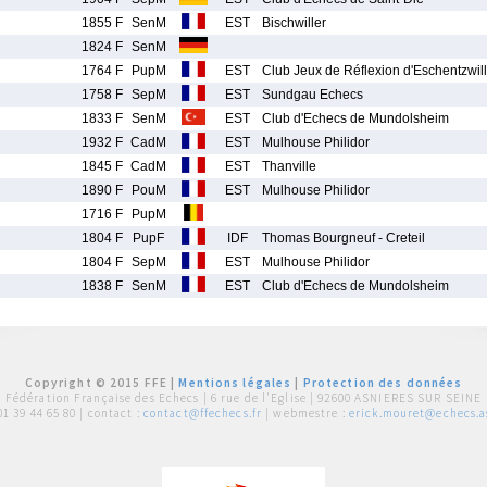
1855 F
SenM
EST
Bischwiller
1824 F
SenM
1764 F
PupM
EST
Club Jeux de Réflexion d'Eschentzwill
1758 F
SepM
EST
Sundgau Echecs
1833 F
SenM
EST
Club d'Echecs de Mundolsheim
1932 F
CadM
EST
Mulhouse Philidor
1845 F
CadM
EST
Thanville
1890 F
PouM
EST
Mulhouse Philidor
1716 F
PupM
1804 F
PupF
IDF
Thomas Bourgneuf - Creteil
1804 F
SepM
EST
Mulhouse Philidor
1838 F
SenM
EST
Club d'Echecs de Mundolsheim
Copyright © 2015 FFE |
Mentions légales
|
Protection des données
Fédération Française des Echecs |
6 rue de l'Eglise | 92600 ASNIERES SUR SEINE
01 39 44 65 80
| contact :
contact@ffechecs.fr
| webmestre :
erick.mouret@echecs.as