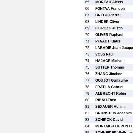
65
MOREAU Alexis
66
FONTAA Francois
67
GREGO Pierre
68
LINDER Oliver
69
FILIPOZZI Justin
70
OLIVER Raphael
71
PFAADT Klaus
72
LABADIE Jean-Jacqu
73
VOSS Paul
74
HAJAGE Michael
75
SUTTER Thomas
76
ZHANG Jinchen
77
GOUJOT Guillaume
78
FRATILA Gabriel
79
ALBRECHT Robin
80
RIBAU Theo
81
SEXAUER Achim
82
BRUNSTEIN Joachim
83
SCHIRCK David
84
MONTAIGU DUPONT Ga
85
SCHNEIDER Wolfram