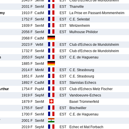
2043 F
SenM
EST
Club d'Echecs de Mundolsheim
2031 F
SenM
EST
Thanville
nmy
1910 F
CadM
EST
La Prise en Passant-Mommenheim
1752 F
SenM
EST
C.E. Selestat
1939 F
SenM
EST
Wintzenheim
2056 F
SenM
EST
Mulhouse Philidor
2068 F
CadM
2023 F
VetM
EST
Club d'Echecs de Mundolsheim
1732 F
SenM
EST
Club d'Echecs de Mundolsheim
h
2053 F
SepM
EST
C.E. de Haguenau
1885 F
SenM
2014 F
MinM
EST
C.E. Strasbourg
1851 F
JunM
EST
C.E. Strasbourg
1892 F
CadM
EST
Stanislas Echecs
rthur
1754 F
PupM
EST
Club d'Echecs Metz Fischer
1919 F
SepM
EST
Vandoeuvre-Echecs
1879 F
SenM
Basel Trümmerfeld
1755 F
SenF
EST
Bischwiller
1700 F
SenM
EST
C.E. de Haguenau
V
2001 F
SenM
2019 F
SepM
EST
Echec et Mat Forbach