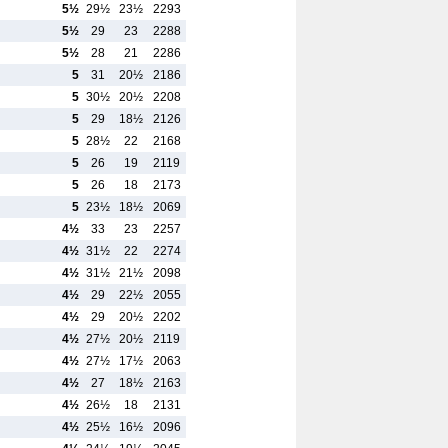
5½
29½
23½
2293
5½
29
23
2288
5½
28
21
2286
5
31
20½
2186
5
30½
20½
2208
5
29
18½
2126
5
28½
22
2168
5
26
19
2119
5
26
18
2173
5
23½
18½
2069
4½
33
23
2257
4½
31½
22
2274
4½
31½
21½
2098
4½
29
22½
2055
4½
29
20½
2202
4½
27½
20½
2119
4½
27½
17½
2063
4½
27
18½
2163
4½
26½
18
2131
4½
25½
16½
2096