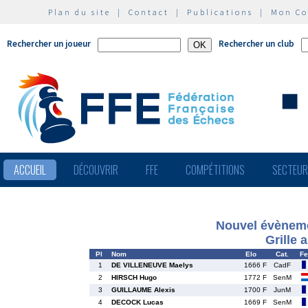
Plan du site
|
Contact
|
Publications
|
Mon C
Rechercher un joueur
Rechercher un club
ACCUEIL
DÉCOUVRIR
FFE
COMPÉTITIONS
SECTEU
Nouvel évèneme
Grille 
Pl
Nom
Elo
Cat.
Fe
1
DE VILLENEUVE Maelys
1666 F
CadF
2
HIRSCH Hugo
1772 F
SenM
3
GUILLAUME Alexis
1700 F
JunM
4
DECOCK Lucas
1669 F
SenM