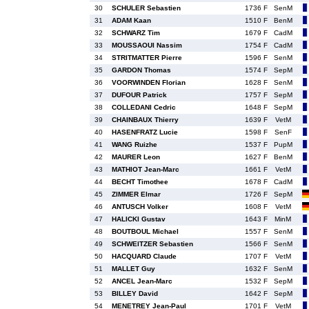
30
SCHULER Sebastien
1736 F
SenM
31
ADAM Kaan
1510 F
BenM
32
SCHWARZ Tim
1679 F
CadM
33
MOUSSAOUI Nassim
1754 F
CadM
34
STRITMATTER Pierre
1596 F
SenM
35
GARDON Thomas
1574 F
SepM
36
VOORWINDEN Florian
1628 F
SenM
37
DUFOUR Patrick
1757 F
SepM
38
COLLEDANI Cedric
1648 F
SepM
39
CHAINBAUX Thierry
1639 F
VetM
40
HASENFRATZ Lucie
1598 F
SenF
41
WANG Ruizhe
1537 F
PupM
42
MAURER Leon
1627 F
BenM
43
MATHIOT Jean-Marc
1661 F
VetM
44
BECHT Timothee
1678 F
CadM
45
ZIMMER Elmar
1726 F
SepM
46
ANTUSCH Volker
1608 F
VetM
47
HALICKI Gustav
1643 F
MinM
48
BOUTBOUL Michael
1557 F
SenM
49
SCHWEITZER Sebastien
1566 F
SenM
50
HACQUARD Claude
1707 F
VetM
51
MALLET Guy
1632 F
SenM
52
ANCEL Jean-Marc
1532 F
SepM
53
BILLEY David
1642 F
SepM
54
MENETREY Jean-Paul
1701 F
VetM