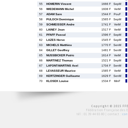
55
HOMERIN Vincent
1666 F
SepM
56
WIEDEMANN Michel
1608 F
VetM
57
ADAM Sare
1544 F
PouF
58
PULOCH Dominique
1565 F
SepM
59
SCHMEISSER Andre
1741 F
VetM
60
LAINEY Jean
1517 F
VetM
61
PFAFF Pascal
1596 F
SepM
62
LAZES Herve
1545 F
SepM
63
MICHELS Matthieu
1770 F
SenM
64
GILLET Geoffrey
1481 F
SenM
65
NUSSBICKER Patric
1614 F
VetM
66
MARTINEZ Thomas
1521 F
SepM
67
LAFONT-MARTINS Axel
1704 F
SenM
68
LEVASSEUR Maurice
1585 F
VetM
69
KERTZINGER Guillaume
1629 F
SenM
70
KLOSEK Louise
1534 F
MinF
Copyright © 2015 FFE
Fédération Française des 
tél :
01 39 44 65 80
| contact :
con