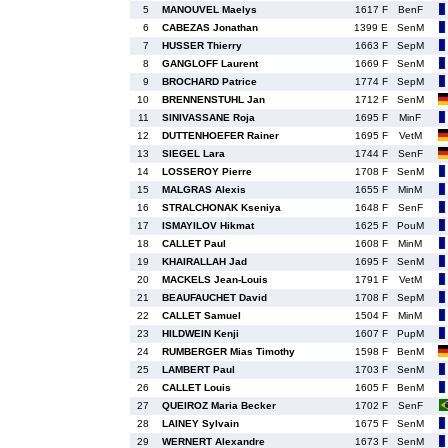
5
MANOUVEL Maelys
1617 F
BenF
6
CABEZAS Jonathan
1399 E
SenM
7
HUSSER Thierry
1663 F
SepM
8
GANGLOFF Laurent
1669 F
SenM
9
BROCHARD Patrice
1774 F
SepM
10
BRENNENSTUHL Jan
1712 F
SenM
11
SINIVASSANE Roja
1695 F
MinF
12
DUTTENHOEFER Rainer
1695 F
VetM
13
SIEGEL Lara
1744 F
SenF
14
LOSSEROY Pierre
1708 F
SenM
15
MALGRAS Alexis
1655 F
MinM
16
STRALCHONAK Kseniya
1648 F
SenF
17
ISMAYILOV Hikmat
1625 F
PouM
18
CALLET Paul
1608 F
MinM
19
KHAIRALLAH Jad
1695 F
SenM
20
MACKELS Jean-Louis
1791 F
VetM
21
BEAUFAUCHET David
1708 F
SepM
22
CALLET Samuel
1504 F
MinM
23
HILDWEIN Kenji
1607 F
PupM
24
RUMBERGER Mias Timothy
1598 F
BenM
25
LAMBERT Paul
1703 F
SenM
26
CALLET Louis
1605 F
BenM
27
QUEIROZ Maria Becker
1702 F
SenF
28
LAINEY Sylvain
1675 F
SenM
29
WERNERT Alexandre
1673 F
SenM