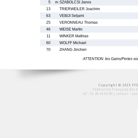
5
m
SZABOLCSI Janos
13
TRIERWEILER Joachim
63
VEBIJI Seljami
25
VERONNEAU Thomas
46
WEISE Martin
11
WINKER Mathias
60
WOLFF Michael
70
ZHANG Jinchen
ATTENTION: les Gains/Pertes sont
Copyright © 2015 FFE
Fédération Française des 
tél :
01 39 44 65 80
| contact :
con