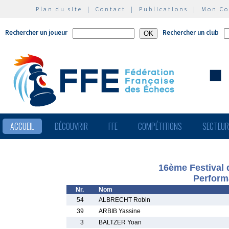
Plan du site
|
Contact
|
Publications
|
Mon C
Rechercher un joueur
Rechercher un club
ACCUEIL
DÉCOUVRIR
FFE
COMPÉTITIONS
SECTEU
16ème Festival 
Perform
Nr.
Nom
54
ALBRECHT Robin
39
ARBIB Yassine
3
BALTZER Yoan