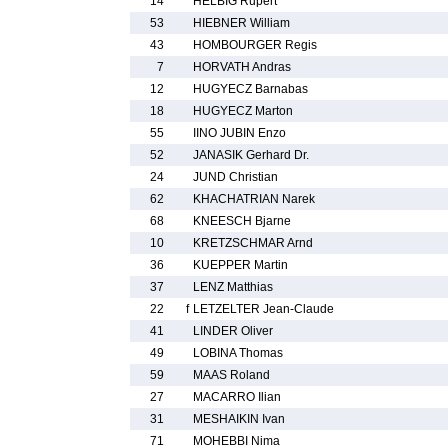
14
HELBIG Rupert
53
HIEBNER William
43
HOMBOURGER Regis
7
HORVATH Andras
12
HUGYECZ Barnabas
18
HUGYECZ Marton
55
IINO JUBIN Enzo
52
JANASIK Gerhard Dr.
24
JUND Christian
62
KHACHATRIAN Narek
68
KNEESCH Bjarne
10
KRETZSCHMAR Arnd
36
KUEPPER Martin
37
LENZ Matthias
22
f
LETZELTER Jean-Claude
41
LINDER Oliver
49
LOBINA Thomas
59
MAAS Roland
27
MACARRO Ilian
31
MESHAIKIN Ivan
71
MOHEBBI Nima