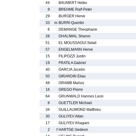
44
BAUMERT Heiko
9
BREHME Ralf-Peter
29
BURGER Herve
33
m
BURRI Quentin
6
DEMANGE Theophane
28
DHALIWAL Sharon
51
EL MOUSSAOUI Sidali
57
ENGELMANN Herve
15
FILIPOZZI Justin
19
FRATILA Gabriel
40
GARCIA Jocelin
50
GIRARDIN Elias
48
GRAMB Marius
16
GREGO Pierre
64
GRUNWALD Hannes Leon
8
GUETTLER Michael
34
GUILLAUMOND Matthieu
30
GULIYEV Altan
17
GULIYEV Khagani
2
f
HARTGE Gedeon