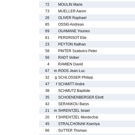
72
MOULIN Marie
73
MUELLER Aaron
26
OLIVER Raphael
65
OSSIG Andreas
69
OUAMANE Younes
61
PERDRISOT Elie
23
PEYTON Nathan
58
PINTER Szabolcs Peter
56
RADT Volker
4
RAMIEN David
67
m
ROOS Jean-Luc
32
g
SCHLOSSER Philipp
47
f
SCHMITT Andre
38
SCHMUTZ Baptiste
35
SCHOENENBERGER Eliott
42
SERANKOU Barys
21
m
SHRENTZEL Israel
20
f
SHRENTZEL Mordechai
45
STRALCHONAK Kseniya
66
SUTTER Thomas