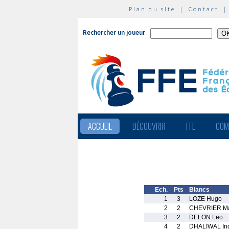
Plan du site
|
Contact
Rechercher un joueur
ACCUEIL
DÉCOUVRIR
FFE
COM
Ech.
Pts
Blancs
1
3
LOZE Hugo
2
2
CHEVRIER Ma
3
2
DELON Leo
4
2
DHALIWAL Ind