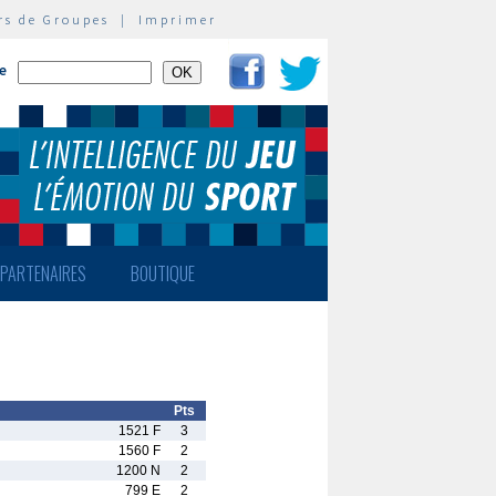
rs de Groupes
|
Imprimer
te
PARTENAIRES
BOUTIQUE
Pts
1521 F
3
1560 F
2
1200 N
2
799 E
2