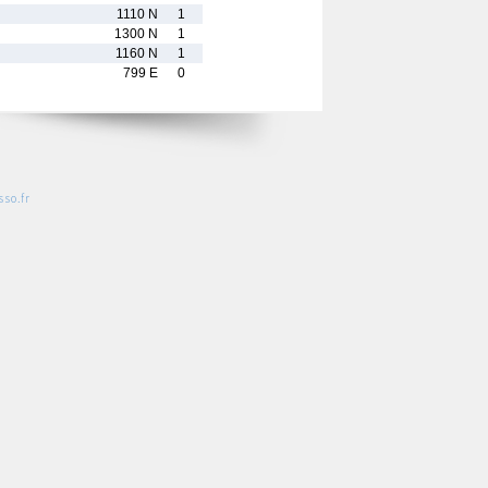
1110 N
1
1300 N
1
1160 N
1
799 E
0
so.fr