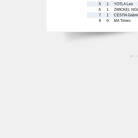
5
1
YOTLA Leo
6
1
ZWICKEL NG
7
1
CESTIA Gabri
8
0
MA Timeo
tél :