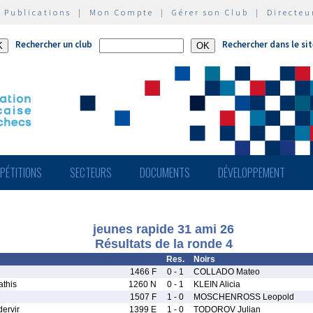
|
Publications
|
Mon Compte
|
Gérer son Club
|
Directeu
Rechercher un club
Rechercher dans le si
PÉTITIONS
SECTEURS
DOCUMENTS
DÉVELOPPEMENT
jeunes rapide 31 ami 26
Résultats de la ronde 4
Res.
Noirs
1466 F
0 - 1
COLLADO Mateo
this
1260 N
0 - 1
KLEIN Alicia
1507 F
1 - 0
MOSCHENROSS Leopold
ervir
1399 E
1 - 0
TODOROV Julian