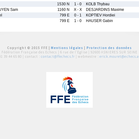
1530 N
1 - 0
KOLB Thybau
UYEN Sam
1160 N
X - X
DESJARDINS Maxime
el
799 E
0 - 1
KOPTIEV Hordiei
799 E
1 - 0
HAUSER Gabin
Copyright © 2015 FFE |
Mentions légales
|
Protection des données
Fédération Française des Echecs |
6 rue de l'Eglise | 92600 ASNIERES SUR SEINE
01 39 44 65 80
| contact :
contact@ffechecs.fr
| webmestre :
erick.mouret@echecs.as