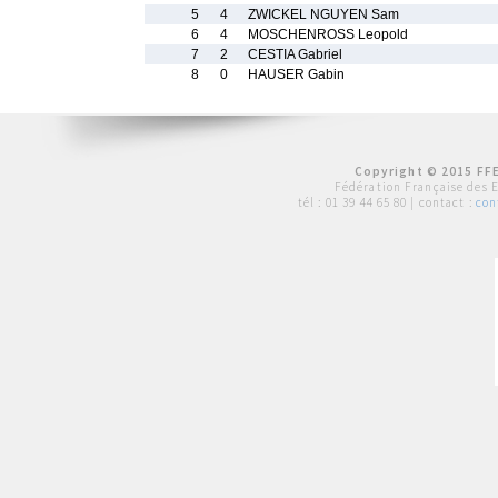
5
4
ZWICKEL NGUYEN Sam
6
4
MOSCHENROSS Leopold
7
2
CESTIA Gabriel
8
0
HAUSER Gabin
Copyright © 2015 FFE
Fédération Française des 
tél :
01 39 44 65 80
| contact :
con