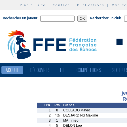
Plan du site
|
Contact
|
Publications
|
Mon C
Rechercher un joueur
Rechercher un club
ACCUEIL
DÉCOUVRIR
FFE
COMPÉTITIONS
SECTEU
je
R
Ech.
Pts
Blancs
1
8
COLLADO Mateo
2
4½
DESJARDINS Maxime
3
1
MA Timeo
4
5
DELON Leo