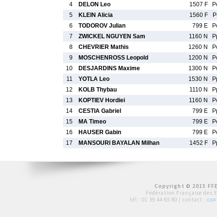
4
DELON Leo
1507 F
P
5
KLEIN Alicia
1560 F
P
6
TODOROV Julian
799 E
P
7
ZWICKEL NGUYEN Sam
1160 N
P
8
CHEVRIER Mathis
1260 N
P
9
MOSCHENROSS Leopold
1200 N
P
10
DESJARDINS Maxime
1300 N
P
11
YOTLA Leo
1530 N
P
12
KOLB Thybau
1110 N
P
13
KOPTIEV Hordiei
1160 N
P
14
CESTIA Gabriel
799 E
P
15
MA Timeo
799 E
P
16
HAUSER Gabin
799 E
P
17
MANSOURI BAYALAN Milhan
1452 F
P
Copyright © 2015 FFE
Fédération Française des 
tél :
01 39 44 65 80
| contact :
con