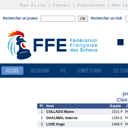
Plan du site
|
Contact
|
Publications
|
Mon C
Rechercher un joueur
Rechercher un club
ACCUEIL
DÉCOUVRIR
FFE
COMPÉTITIONS
SECTEU
je
Clas
Pl
Nom
Rapide
C
1
COLLADO Mateo
1521 F
P
2
DHALIWAL Indervir
1399 E
P
3
LOZE Hugo
1466 F
P